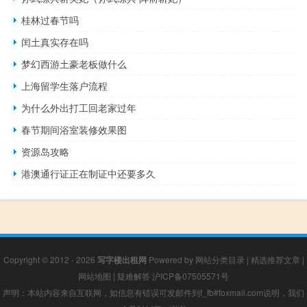
桂林过春节吗
闰土真实存在吗
梦幻西游土豪老板做什么
上海留学生落户流程
为什么外出打工回老家过年
春节期间浴室装修效果图
资源岛攻略
港澳通行证正在制证中还要多久
Copyright © 2012 - 2026
写字楼出租网
Powered by
网站分类目录
|
精选推荐文章
|
网站地图
|
疑难解答
沪ICP备07505571号
声明：本站内容来自互联网，如信息有错误可发邮件到f_fb#foxmail.com说明，我们