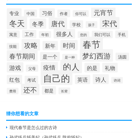
元宵节
专业
习俗
中国
作者
你可以
冬天
宋代
唐代
冬季
学校
孩子
很多人
工作
寓意
手机
我们可以
年初
您的
春节
攻略
时间
新年
技能
梦幻西游
春节期间
是一个
汤圆
是一种
的人
疫情
游戏
的是
礼物
父母
自己的
诗人
红包
英语
考试
诗词
还不
都是
长辈
费用
猜你想看的文章
现代春节是怎么过的古诗
孙武练兵斩美妃（孙武练兵 阵前斩妃）