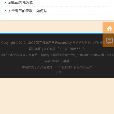
artifact游戏攻略
关于春节的春联儿如何贴
Copyright © 2012 - 2026
写字楼出租网
Powered by
网站分类目录
|
精选推荐文章
|
网站地图
|
疑难解答
沪ICP备07505571号
声明：本站内容来自互联网，如信息有错误可发邮件到f_fb#foxmail.com说明，我们
会及时纠正，谢谢
本站仅为个人兴趣爱好，不接盈利性广告及商业合作
小男孩