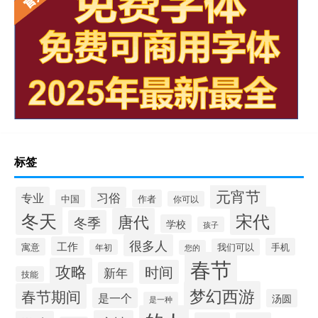
标签
元宵节
专业
习俗
中国
作者
你可以
冬天
宋代
唐代
冬季
学校
孩子
很多人
工作
寓意
手机
我们可以
年初
您的
春节
攻略
时间
新年
技能
梦幻西游
春节期间
是一个
汤圆
是一种