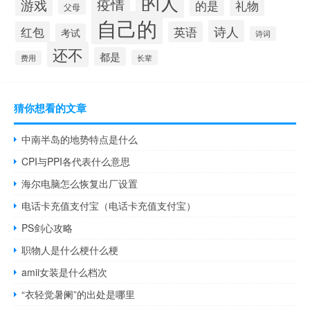
的人
疫情
游戏
的是
礼物
父母
自己的
诗人
红包
英语
考试
诗词
还不
都是
长辈
费用
猜你想看的文章
中南半岛的地势特点是什么
CPI与PPI各代表什么意思
海尔电脑怎么恢复出厂设置
电话卡充值支付宝（电话卡充值支付宝）
PS剑心攻略
职物人是什么梗什么梗
amii女装是什么档次
“衣轻觉暑阑”的出处是哪里