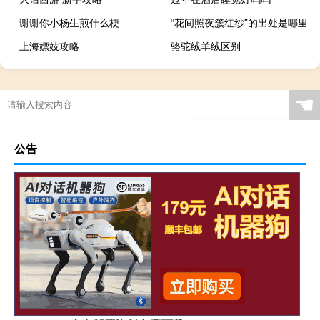
谢谢你小杨生煎什么梗
“花间照夜簇红纱”的出处是哪里
上海嫖妓攻略
骆驼绒羊绒区别
☚
公告