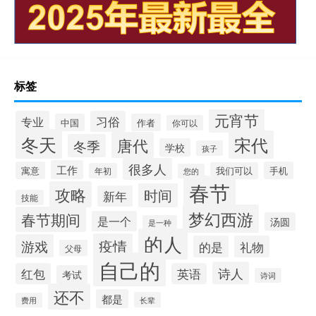
标签
元宵节
专业
习俗
中国
作者
你可以
冬天
宋代
唐代
冬季
学校
孩子
很多人
工作
寓意
手机
我们可以
年初
您的
春节
攻略
时间
新年
技能
梦幻西游
春节期间
是一个
汤圆
是一种
的人
疫情
游戏
的是
礼物
父母
自己的
诗人
红包
英语
考试
诗词
还不
都是
长辈
费用