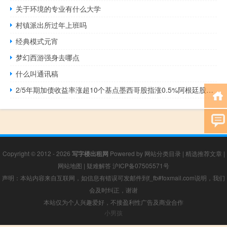
关于环境的专业有什么大学
村镇派出所过年上班吗
经典模式元宵
梦幻西游强身去哪点
什么叫通讯稿
2/5年期加债收益率涨超10个基点墨西哥股指涨0.5%阿根廷股指连跌三天
Copyright © 2012 - 2026
写字楼出租网
Powered by
网站分类目录
|
精选推荐文章
|
网站地图
|
疑难解答
沪ICP备07505571号
声明：本站内容来自互联网，如信息有错误可发邮件到f_fb#foxmail.com说明，我们
会及时纠正，谢谢
本站仅为个人兴趣爱好，不接盈利性广告及商业合作
小男孩