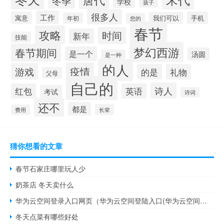
冬季
学校
孩子
很多人
工作
寓意
手机
我们可以
年初
您的
春节
攻略
时间
新年
技能
梦幻西游
春节期间
是一个
汤圆
是一种
的人
疫情
游戏
的是
礼物
父母
自己的
诗人
红包
英语
考试
诗词
还不
都是
长辈
费用
猜你想看的文章
春节石家庄哪里玩人少
奶茶店 冬天卖什么
华为云空间登录入口网页（华为云空间登陆入口(华为云空间登录入口)）
冬天点菜有哪些好处