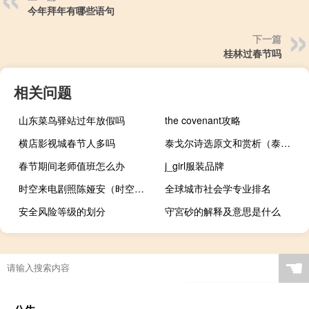
今年拜年有哪些语句
下一篇
桂林过春节吗
相关问题
山东菜鸟驿站过年放假吗
the covenant攻略
横店影视城春节人多吗
泰戈尔诗选原文和赏析（泰戈尔诗选原文）
春节期间老师值班怎么办
j_girl服装品牌
时空来电剧照陈娅安（时空来电剧情介绍）
全球城市社会学专业排名
安全风险等级的划分
守宮砂的解释及意思是什么
☚