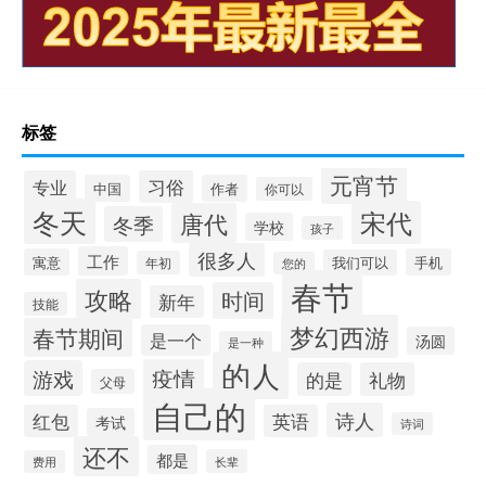
标签
元宵节
专业
习俗
中国
作者
你可以
冬天
宋代
唐代
冬季
学校
孩子
很多人
工作
寓意
手机
我们可以
年初
您的
春节
攻略
时间
新年
技能
梦幻西游
春节期间
是一个
汤圆
是一种
的人
疫情
游戏
的是
礼物
父母
自己的
诗人
红包
英语
考试
诗词
还不
都是
长辈
费用