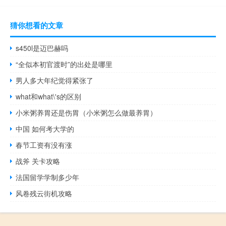
猜你想看的文章
s450l是迈巴赫吗
“全似本初官渡时”的出处是哪里
男人多大年纪觉得紧张了
what和what\'s的区别
小米粥养胃还是伤胃（小米粥怎么做最养胃）
中国 如何考大学的
春节工资有没有涨
战斧 关卡攻略
法国留学学制多少年
风卷残云街机攻略