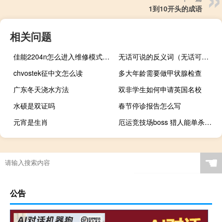
1到10开头的成语
相关问题
佳能2204n怎么进入维修模式（佳能2204n）
无话可说的反义词（无话可说）
chvostek征中文怎么读
多大年龄需要做甲状腺检查
广东冬天浇水方法
双非学生如何申请英国名校
水硕是双证吗
春节停诊报告怎么写
元宵是生肖
厄运竞技场boss 猎人能单杀吗（厄运竞技场boss掉落）
☚
公告