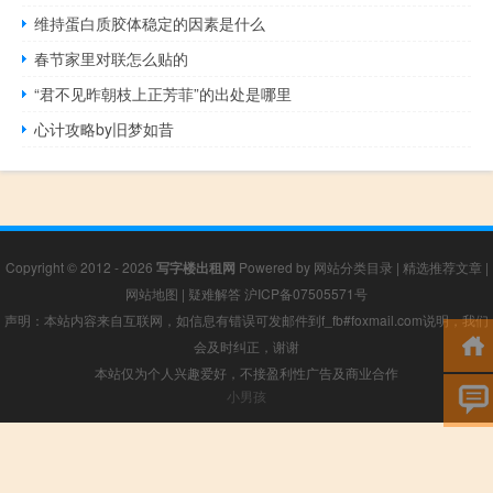
维持蛋白质胶体稳定的因素是什么
春节家里对联怎么贴的
“君不见昨朝枝上正芳菲”的出处是哪里
心计攻略by旧梦如昔
Copyright © 2012 - 2026
写字楼出租网
Powered by
网站分类目录
|
精选推荐文章
|
网站地图
|
疑难解答
沪ICP备07505571号
声明：本站内容来自互联网，如信息有错误可发邮件到f_fb#foxmail.com说明，我们
会及时纠正，谢谢
本站仅为个人兴趣爱好，不接盈利性广告及商业合作
小男孩