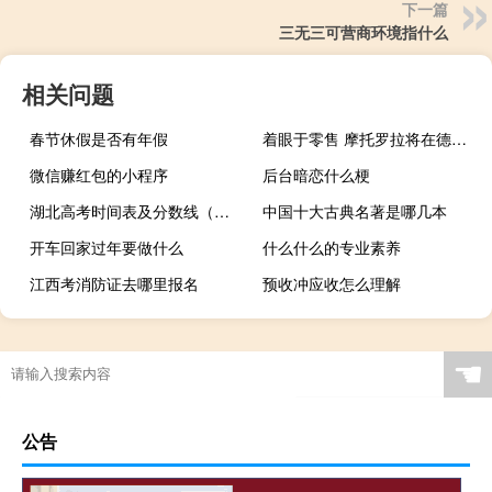
下一篇
三无三可营商环境指什么
相关问题
春节休假是否有年假
着眼于零售 摩托罗拉将在德里开设50个Moto hub
微信赚红包的小程序
后台暗恋什么梗
湖北高考时间表及分数线（湖北高考时间）
中国十大古典名著是哪几本
开车回家过年要做什么
什么什么的专业素养
江西考消防证去哪里报名
预收冲应收怎么理解
☚
公告