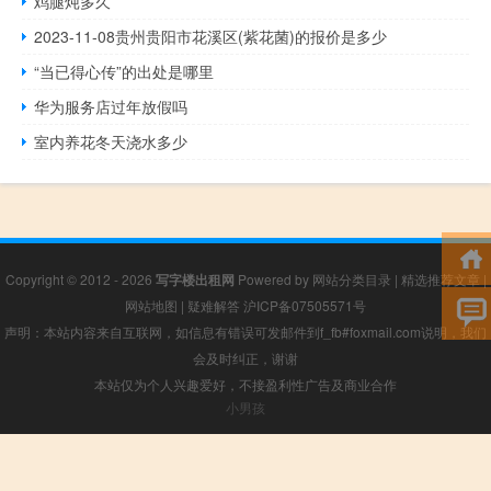
鸡腿炖多久
2023-11-08贵州贵阳市花溪区(紫花菌)的报价是多少
“当已得心传”的出处是哪里
华为服务店过年放假吗
室内养花冬天浇水多少
Copyright © 2012 - 2026
写字楼出租网
Powered by
网站分类目录
|
精选推荐文章
|
网站地图
|
疑难解答
沪ICP备07505571号
声明：本站内容来自互联网，如信息有错误可发邮件到f_fb#foxmail.com说明，我们
会及时纠正，谢谢
本站仅为个人兴趣爱好，不接盈利性广告及商业合作
小男孩