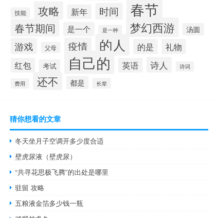
春节
攻略
时间
新年
技能
梦幻西游
春节期间
是一个
汤圆
是一种
的人
疫情
游戏
的是
礼物
父母
自己的
诗人
红包
英语
考试
诗词
还不
都是
长辈
费用
猜你想看的文章
冬天坐月子空调开多少度合适
壁虎尿液（壁虎尿）
“共寻花思极飞腾”的出处是哪里
驻留 攻略
五粮液金箔多少钱一瓶