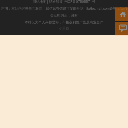
网站地图
|
疑难解答
沪ICP备07505571号
声明：本站内容来自互联网，如信息有错误可发邮件到f_fb#foxmail.com说明，我们
会及时纠正，谢谢
本站仅为个人兴趣爱好，不接盈利性广告及商业合作
小男孩