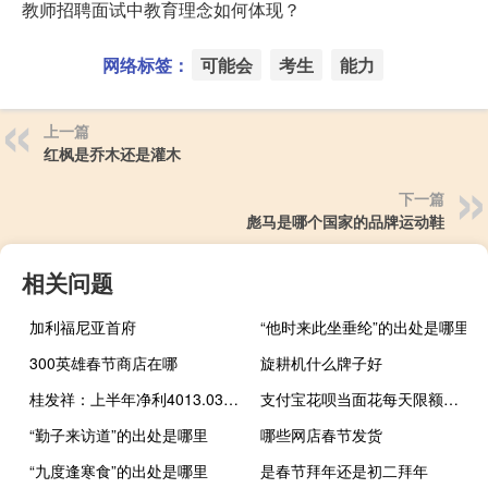
教师招聘面试中教育理念如何体现？
网络标签：
可能会
考生
能力
上一篇
红枫是乔木还是灌木
下一篇
彪马是哪个国家的品牌运动鞋
相关问题
加利福尼亚首府
“他时来此坐垂纶”的出处是哪里
300英雄春节商店在哪
旋耕机什么牌子好
桂发祥：上半年净利4013.03万元 同比扭亏
支付宝花呗当面花每天限额吗（支付宝花呗当面花怎么用）
“勤子来访道”的出处是哪里
哪些网店春节发货
“九度逢寒食”的出处是哪里
是春节拜年还是初二拜年