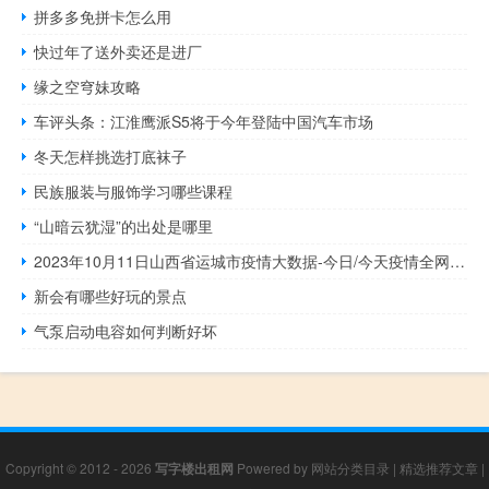
拼多多免拼卡怎么用
快过年了送外卖还是进厂
缘之空穹妹攻略
车评头条：江淮鹰派S5将于今年登陆中国汽车市场
冬天怎样挑选打底袜子
民族服装与服饰学习哪些课程
“山暗云犹湿”的出处是哪里
2023年10月11日山西省运城市疫情大数据-今日/今天疫情全网搜索最新实时消息动态情况通知播报
新会有哪些好玩的景点
气泵启动电容如何判断好坏
Copyright © 2012 - 2026
写字楼出租网
Powered by
网站分类目录
|
精选推荐文章
|