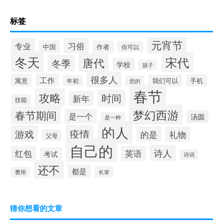
标签
元宵节
专业
习俗
中国
作者
你可以
冬天
宋代
唐代
冬季
学校
孩子
很多人
工作
寓意
手机
我们可以
年初
您的
春节
攻略
时间
新年
技能
梦幻西游
春节期间
是一个
汤圆
是一种
的人
疫情
游戏
的是
礼物
父母
自己的
诗人
红包
英语
考试
诗词
还不
都是
长辈
费用
猜你想看的文章