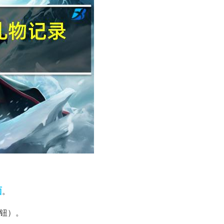
面
。
按钮）。