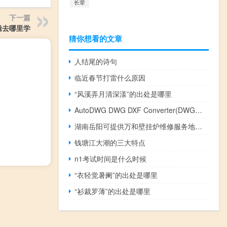
长辈
下一篇
辑去哪里学
猜你想看的文章
人结尾的诗句
临近春节打雷什么原因
“风溪弄月清深漾”的出处是哪里
AutoDWG DWG DXF Converter(DWG转DXF转换器) V2018 官方版（AutoDWG DWG DXF Converter(DWG转DXF转换器) V2018 官方版功能简介）
湖南岳阳可提供万和壁挂炉维修服务地址在哪
钱塘江大潮的三大特点
n1考试时间是什么时候
“衣轻觉暑阑”的出处是哪里
“衫裁罗薄”的出处是哪里