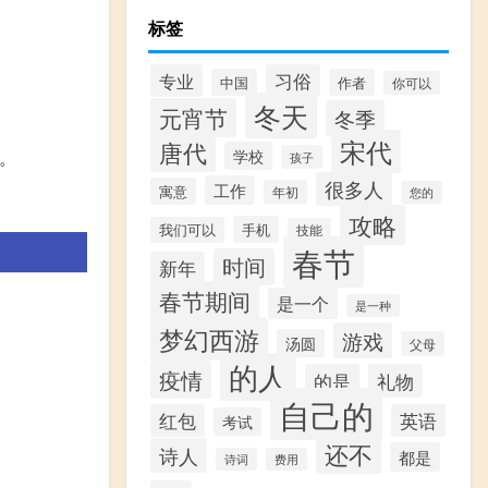
标签
专业
习俗
中国
作者
你可以
冬天
元宵节
冬季
宋代
唐代
学校
。
孩子
很多人
工作
寓意
年初
您的
攻略
手机
我们可以
技能
春节
时间
新年
春节期间
是一个
是一种
梦幻西游
游戏
汤圆
父母
的人
疫情
的是
礼物
自己的
红包
英语
考试
还不
诗人
都是
诗词
费用