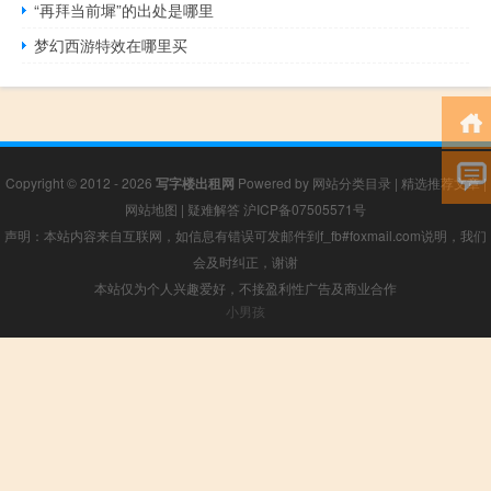
“再拜当前墀”的出处是哪里
梦幻西游特效在哪里买
Copyright © 2012 - 2026
写字楼出租网
Powered by
网站分类目录
|
精选推荐文章
|
网站地图
|
疑难解答
沪ICP备07505571号
声明：本站内容来自互联网，如信息有错误可发邮件到f_fb#foxmail.com说明，我们
会及时纠正，谢谢
本站仅为个人兴趣爱好，不接盈利性广告及商业合作
小男孩