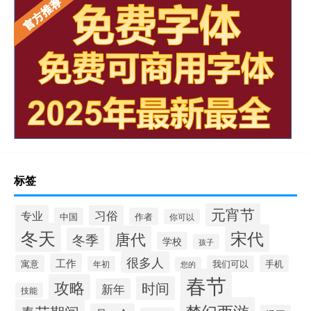
标签
元宵节
专业
习俗
中国
作者
你可以
冬天
宋代
唐代
冬季
学校
孩子
很多人
工作
寓意
手机
我们可以
年初
您的
春节
攻略
时间
新年
技能
梦幻西游