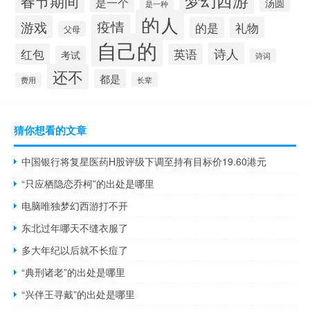
春节期间
是一个
汤圆
是一种
的人
疫情
游戏
的是
礼物
父母
自己的
诗人
红包
英语
考试
诗词
还不
都是
长辈
费用
猜你想看的文章
中国银行将复星医药H股评级下调至持有目标价19.60港元
“只应栖隐恋乔柯”的出处是哪里
电脑唯独梦幻西游打不开
东北过年哪天不缝衣服了
多大年纪以后就不长痘了
“典刑诸老”的出处是哪里
“兴伴王寻戴”的出处是哪里