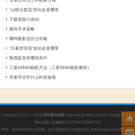
“山暗云犹湿”的出处是哪里
下载美丽小说txt
眼科手术攻略
哪种眼影适合过年戴
“日暮管弦清”的出处是哪里
陕西延安有哪些高中
三星s5830i刷机方法（三星5830i刷机教程）
专家号过年什么时候放假
Copyright © 2012 - 2026
写字楼出租网
Powered by
网站分类目录
|
精选推荐文章
|
网站地图
|
疑难解答
沪ICP备07505571号
声明：本站内容来自互联网，如信息有错误可发邮件到f_fb#foxmail.com说明，我们