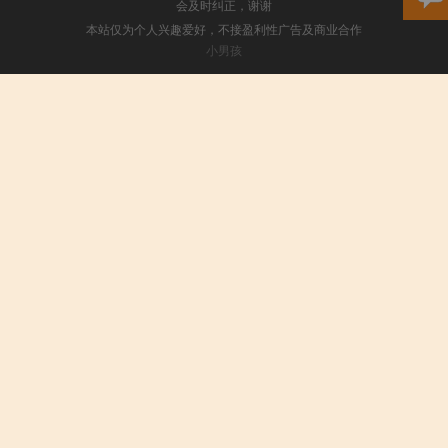
会及时纠正，谢谢
本站仅为个人兴趣爱好，不接盈利性广告及商业合作
小男孩