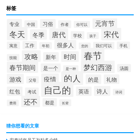
标签
元宵节
专业
习俗
中国
作者
你可以
冬天
宋代
唐代
冬季
学校
孩子
很多人
工作
寓意
手机
我们可以
年初
您的
春节
攻略
时间
新年
技能
梦幻西游
春节期间
是一个
汤圆
是一种
的人
疫情
游戏
的是
礼物
父母
自己的
诗人
红包
英语
考试
诗词
还不
都是
长辈
费用
猜你想看的文章
安泰过年员工补贴多少钱