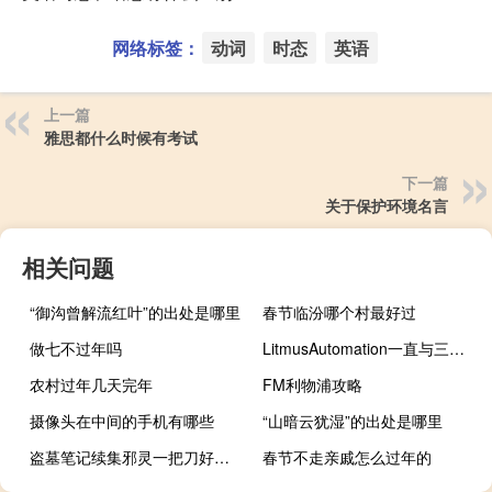
网络标签：
动词
时态
英语
上一篇
雅思都什么时候有考试
下一篇
关于保护环境名言
相关问题
“御沟曾解流红叶”的出处是哪里
春节临汾哪个村最好过
做七不过年吗
LitmusAutomation一直与三菱公司及其子公司合作
农村过年几天完年
FM利物浦攻略
摄像头在中间的手机有哪些
“山暗云犹湿”的出处是哪里
盗墓笔记续集邪灵一把刀好看吗（盗墓笔记续集邪灵一把刀）
春节不走亲戚怎么过年的