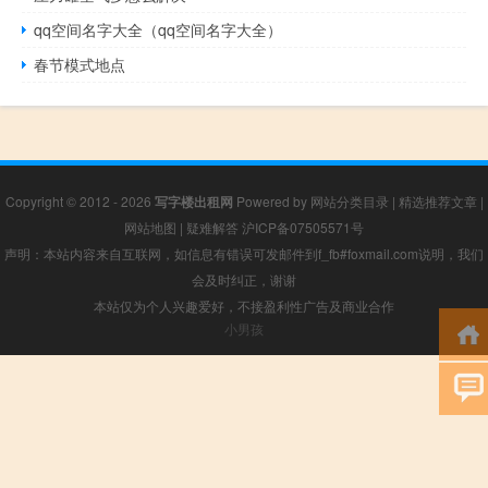
qq空间名字大全（qq空间名字大全）
春节模式地点
Copyright © 2012 - 2026
写字楼出租网
Powered by
网站分类目录
|
精选推荐文章
|
网站地图
|
疑难解答
沪ICP备07505571号
声明：本站内容来自互联网，如信息有错误可发邮件到f_fb#foxmail.com说明，我们
会及时纠正，谢谢
本站仅为个人兴趣爱好，不接盈利性广告及商业合作
小男孩