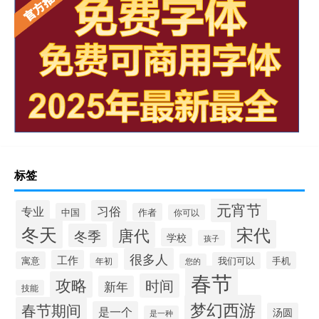
标签
元宵节
专业
习俗
中国
作者
你可以
冬天
宋代
唐代
冬季
学校
孩子
很多人
工作
寓意
手机
我们可以
年初
您的
春节
攻略
时间
新年
技能
梦幻西游
春节期间
是一个
汤圆
是一种