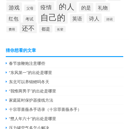
的人
疫情
游戏
的是
礼物
父母
自己的
诗人
红包
英语
考试
诗词
还不
都是
长辈
费用
猜你想看的文章
春节放鞭炮注意哪些
“东风第一”的出处是哪里
东北可以养锦鲤吗冬天
“我惟两男子”的出处是哪里
家庭延时保护器接线方法
十宗罪蔷薇杀手语录（十宗罪蔷薇杀手）
“戆人年六十”的出处是哪里
压力罐空气多怎么解决