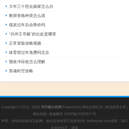
大年三十想去娘家怎么办
教师资格种类怎么填
煤炭过年后会降价吗
“兴伴王寻戴”的出处是哪里
正常冒险攻略视频
体育馆过年免费吗北京
预收冲应收怎么理解
英魂时空攻略
Copyright © 2012 - 2026
写字楼出租网
Powered by
网站分类目录
|
精选推荐文章
|
网站地图
|
疑难解答
沪ICP备07505571号
声明：本站内容来自互联网，如信息有错误可发邮件到f_fb#foxmail.com说明，我们
会及时纠正，谢谢