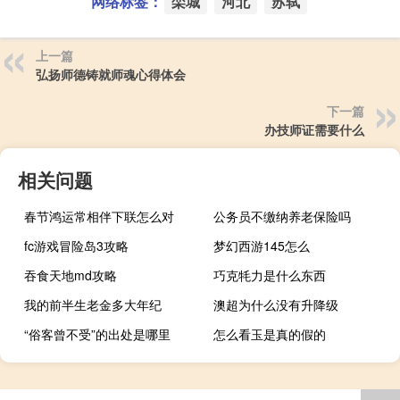
网络标签：
栾城
河北
苏轼
上一篇
弘扬师德铸就师魂心得体会
下一篇
办技师证需要什么
相关问题
春节鸿运常相伴下联怎么对
公务员不缴纳养老保险吗
fc游戏冒险岛3攻略
梦幻西游145怎么
吞食天地md攻略
巧克牦力是什么东西
我的前半生老金多大年纪
澳超为什么没有升降级
“俗客曾不受”的出处是哪里
怎么看玉是真的假的