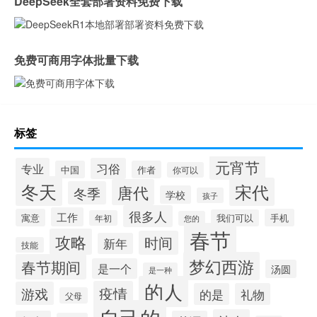
DeepSeek全套部署资料免费下载
免费可商用字体批量下载
标签
元宵节
专业
习俗
中国
作者
你可以
冬天
宋代
唐代
冬季
学校
孩子
很多人
工作
寓意
手机
我们可以
年初
您的
春节
攻略
时间
新年
技能
梦幻西游
春节期间
是一个
汤圆
是一种
的人
疫情
游戏
的是
礼物
父母
自己的