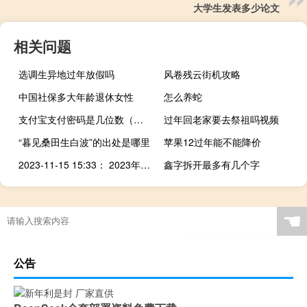
大学生发表多少论文
相关问题
选调生异地过年放假吗
风卷残云街机攻略
中国社保多大年龄退休女性
怎么养蛇
支付宝支付密码是几位数（支付宝支付密码）
过年回老家要去祭祖吗视频
“暮见桑田生白波”的出处是哪里
苹果12过年能不能降价
2023-11-15 15:33： 2023年11月15日15时7分，G25长深高速南京段由杭州往连云港方向1969K至1949K程桥枢纽至竹镇附近施工结束。2023年11月15日15时13分，S22盐蚌高速淮安段由盱眙往盐城方向12K东阳收费站出口施工结束。 ​​​
鑫字拆开最多有几个字
☚
公告