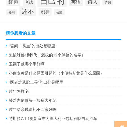
诗人
红包
英语
考试
诗词
还不
都是
长辈
费用
猜你想看的文章
“窗间一翁坐”的出处是哪里
魁拔脉兽1到5代（魁拔的12个脉兽的名字）
玉镯子戴哪个手好啊
小便变黄是什么原因引起的（小便特别黄是什么原因）
“医者难从脉上寻”的出处是哪里
过年怎样宅
膝盖内侧骨头一般多大年纪
过年给亲戚送礼不回家好吗
特斯拉7.1.1更新宣布为澳大利亚包括召唤自动泊车