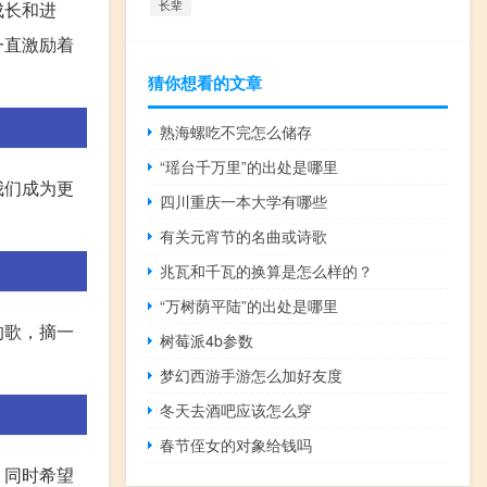
长辈
成长和进
一直激励着
猜你想看的文章
熟海螺吃不完怎么储存
“瑶台千万里”的出处是哪里
我们成为更
四川重庆一本大学有哪些
有关元宵节的名曲或诗歌
兆瓦和千瓦的换算是怎么样的？
“万树荫平陆”的出处是哪里
的歌，摘一
树莓派4b参数
梦幻西游手游怎么加好友度
冬天去酒吧应该怎么穿
春节侄女的对象给钱吗
。同时希望