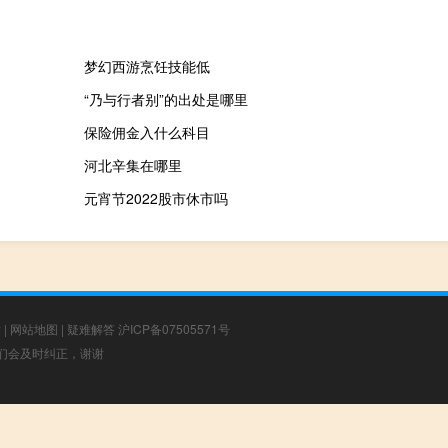
梦幻西游烹饪技能低
“乃与行者别”的出处是哪里
保险佣金入什么科目
河北辛集在哪里
元宵节2022股市休市吗
章
|
网站地图
|
疑难解答
沪ICP备07505571号
，我们会及时纠正，谢谢