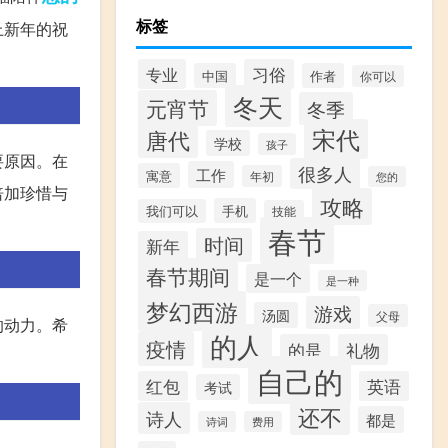
标签
上新年的祝
专业
习俗
中国
作者
你可以
冬天
元宵节
冬季
宋代
唐代
学校
孩子
要原因。在
很多人
工作
寓意
年初
您的
倍加珍惜与
攻略
手机
我们可以
技能
春节
时间
新年
春节期间
是一个
是一种
梦幻西游
游戏
汤圆
父母
的动力。希
的人
疫情
的是
礼物
！
自己的
红包
英语
考试
还不
诗人
都是
诗词
费用