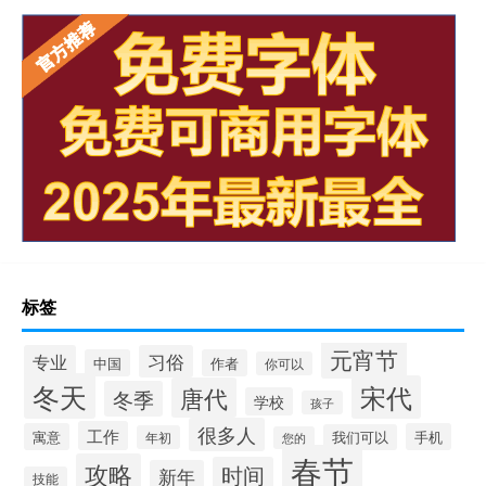
标签
元宵节
专业
习俗
中国
作者
你可以
冬天
宋代
唐代
冬季
学校
孩子
很多人
工作
寓意
手机
我们可以
年初
您的
春节
攻略
时间
新年
技能