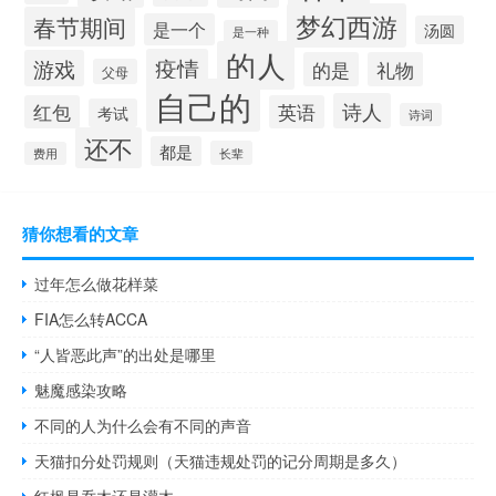
梦幻西游
春节期间
是一个
汤圆
是一种
的人
疫情
游戏
的是
礼物
父母
自己的
诗人
红包
英语
考试
诗词
还不
都是
长辈
费用
猜你想看的文章
过年怎么做花样菜
FIA怎么转ACCA
“人皆恶此声”的出处是哪里
魅魔感染攻略
不同的人为什么会有不同的声音
天猫扣分处罚规则（天猫违规处罚的记分周期是多久）
红枫是乔木还是灌木