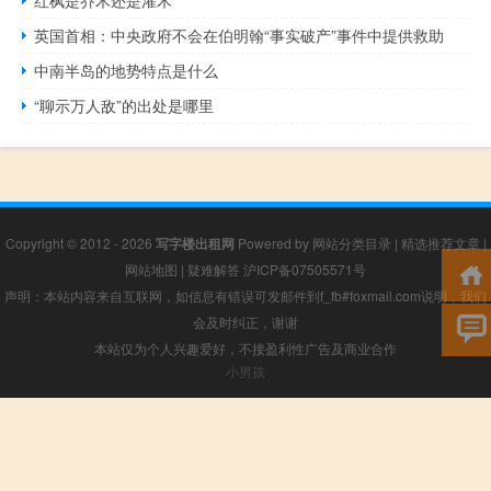
英国首相：中央政府不会在伯明翰“事实破产”事件中提供救助
中南半岛的地势特点是什么
“聊示万人敌”的出处是哪里
Copyright © 2012 - 2026
写字楼出租网
Powered by
网站分类目录
|
精选推荐文章
|
网站地图
|
疑难解答
沪ICP备07505571号
声明：本站内容来自互联网，如信息有错误可发邮件到f_fb#foxmail.com说明，我们
会及时纠正，谢谢
本站仅为个人兴趣爱好，不接盈利性广告及商业合作
小男孩