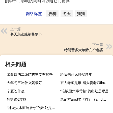
的季节，养狗的同时可以给它们提供
网络标签：
养狗
冬天
狗狗
上一篇
冬天怎么腌制酱萝卜
下一篇
特朗普多大年龄几个老婆
相关问题
蛋白质的二级结构主要有哪些
给我来什么时候过年
大年初三吃什么粥最好
东去老师是谁 指大姜老师theshy什么梗
宁夏吃什么
“谁以留州事苛刻”的出处是哪里
轩辕传6攻略
笔记本amd显卡排行（amd及r7及m260显卡怎么样）
“神龙失水而陆居兮”的出处是哪里