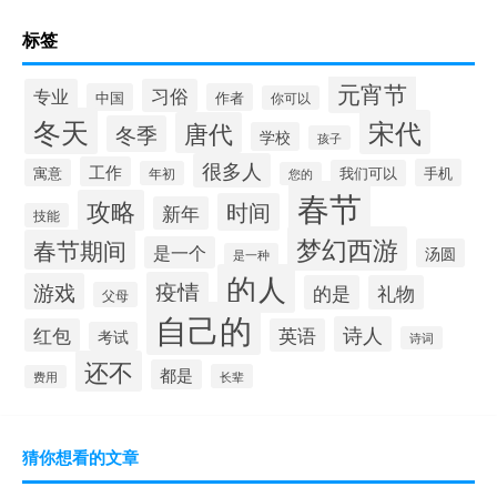
标签
元宵节
专业
习俗
中国
作者
你可以
冬天
宋代
唐代
冬季
学校
孩子
很多人
工作
寓意
手机
我们可以
年初
您的
春节
攻略
时间
新年
技能
梦幻西游
春节期间
是一个
汤圆
是一种
的人
疫情
游戏
的是
礼物
父母
自己的
诗人
红包
英语
考试
诗词
还不
都是
长辈
费用
猜你想看的文章