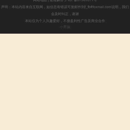
声明：本站内容来自互联网，如信息有错误可发邮件到f_fb#foxmail.com说明，我们
会及时纠正，谢谢
本站仅为个人兴趣爱好，不接盈利性广告及商业合作
小男孩