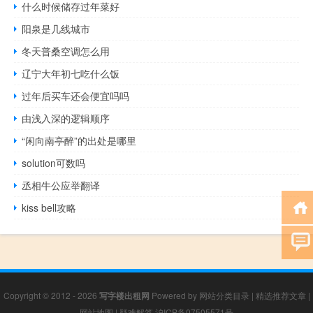
什么时候储存过年菜好
阳泉是几线城市
冬天普桑空调怎么用
辽宁大年初七吃什么饭
过年后买车还会便宜吗吗
由浅入深的逻辑顺序
“闲向南亭醉”的出处是哪里
solution可数吗
丞相牛公应举翻译
kiss bell攻略
Copyright © 2012 - 2026
写字楼出租网
Powered by
网站分类目录
|
精选推荐文章
|
网站地图
|
疑难解答
沪ICP备07505571号