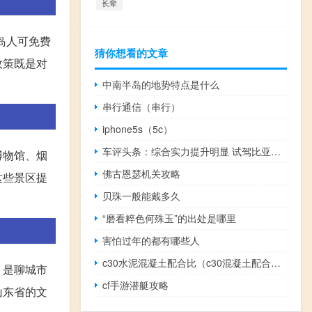
长辈
长岛人可免费
猜你想看的文章
政策既是对
中南半岛的地势特点是什么
串行通信（串行）
iphone5s（5c）
车评头条：综合实力提升明显 试驾比亚迪宋2.0TID
博物馆、烟
佛古恩瑟机关攻略
这些景区提
贝珠一般能戴多久
“磨看粹色何殊玉”的出处是哪里
害怕过年的都有哪些人
c30水泥混凝土配合比（c30混凝土配合比425）
，是聊城市
cf手游潜艇攻略
山东省的文