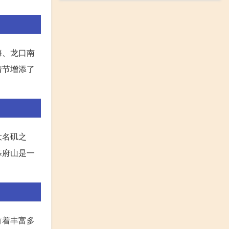
海、龙口南
情节增添了
大名矶之
幕府山是一
有着丰富多