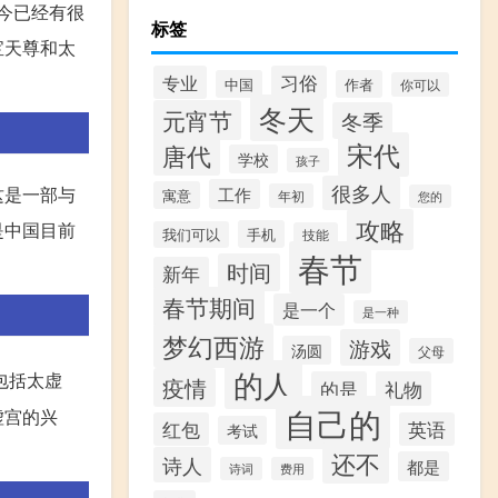
今已经有很
标签
宝天尊和太
专业
习俗
中国
作者
你可以
冬天
元宵节
冬季
宋代
唐代
学校
孩子
很多人
这是一部与
工作
寓意
年初
您的
攻略
是中国目前
手机
我们可以
技能
春节
时间
新年
春节期间
是一个
是一种
梦幻西游
游戏
汤圆
父母
的人
包括太虚
疫情
的是
礼物
自己的
虚宫的兴
红包
英语
考试
还不
诗人
都是
诗词
费用