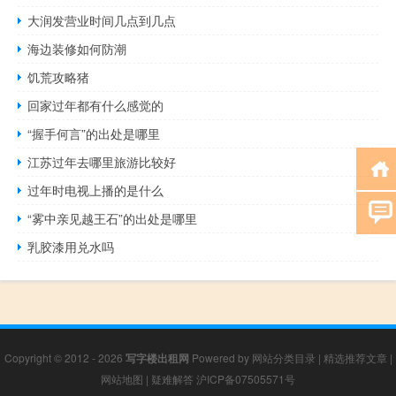
大润发营业时间几点到几点
海边装修如何防潮
饥荒攻略猪
回家过年都有什么感觉的
“握手何言”的出处是哪里
江苏过年去哪里旅游比较好
过年时电视上播的是什么
“雾中亲见越王石”的出处是哪里
乳胶漆用兑水吗
Copyright © 2012 - 2026
写字楼出租网
Powered by
网站分类目录
|
精选推荐文章
|
网站地图
|
疑难解答
沪ICP备07505571号