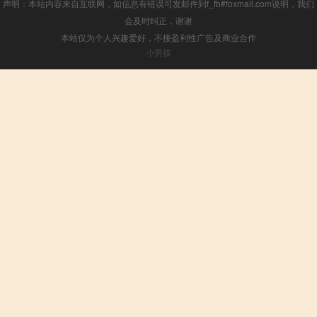
声明：本站内容来自互联网，如信息有错误可发邮件到f_fb#foxmail.com说明，我们
会及时纠正，谢谢
本站仅为个人兴趣爱好，不接盈利性广告及商业合作
小男孩