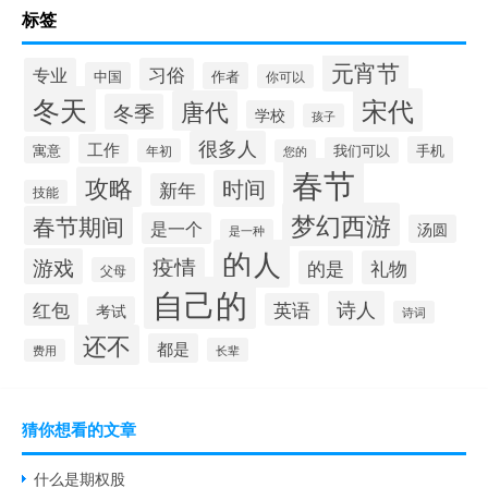
标签
元宵节
专业
习俗
中国
作者
你可以
冬天
宋代
唐代
冬季
学校
孩子
很多人
工作
寓意
手机
我们可以
年初
您的
春节
攻略
时间
新年
技能
梦幻西游
春节期间
是一个
汤圆
是一种
的人
疫情
游戏
的是
礼物
父母
自己的
诗人
红包
英语
考试
诗词
还不
都是
长辈
费用
猜你想看的文章
什么是期权股