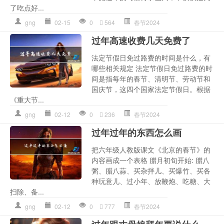
了吃点好...
gng
02-15
0
564
春节2024
过年高速收费几天免费了
法定节假日免过路费的时间是什么，有
哪些相关规定 法定节假日免过路费的时
间是指每年的春节、清明节、劳动节和
国庆节，这四个国家法定节假日。根据
《重大节...
gng
02-12
0
236
春节2024
过年过年的东西怎么画
把六年级人教版课文《北京的春节》的
内容画成一个表格 腊月初旬开始: 腊八
粥、腊八蒜、买杂拌儿、买爆竹、买各
种玩意儿、过小年、放鞭炮、吃糖、大
扫除、备...
gng
02-12
0
777
春节2024