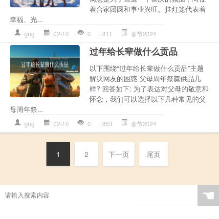
着合家团圆和事业兴旺。挂灯笼代表着
幸福、光...
gng
02-10
0
811
春节2024
过年给长辈做什么贡品
以下围绕“过年给长辈做什么贡品”主题
解决网友的困惑 父母周年祭奠供品几
样? 回答如下: 为了表达对父母的敬意和
怀念，我们可以选择以下几种常见的父
母周年祭...
gng
02-10
0
853
春节2024
1
2
下一页
尾页
☚