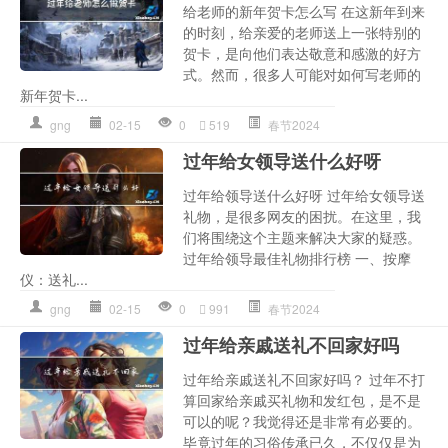
给老师的新年贺卡怎么写 在这新年到来
的时刻，给亲爱的老师送上一张特别的
贺卡，是向他们表达敬意和感激的好方
式。然而，很多人可能对如何写老师的
新年贺卡...
gng
02-15
0
519
春节2024
过年给女领导送什么好呀
过年给领导送什么好呀 过年给女领导送
礼物，是很多网友的困扰。在这里，我
们将围绕这个主题来解决大家的疑惑。
过年给领导最佳礼物排行榜 一、按摩
仪：送礼...
gng
02-15
0
991
春节2024
过年给亲戚送礼不回家好吗
过年给亲戚送礼不回家好吗？ 过年不打
算回家给亲戚买礼物和发红包，是不是
可以的呢？我觉得还是非常有必要的。
毕竟过年的习俗传承已久，不仅仅是为