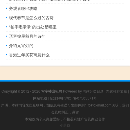
旁观者哑巴攻略
现代春节是怎么过的古诗
“拍手唱堂堂”的出处是哪里
形容披星戴月的诗句
介绍元宵灯的
香港过年买花寓意什么
Copyright © 2012 - 2026
写字楼出租网
Powered by
网站分类目录
|
精选推荐文章
|
网站地图
|
疑难解答
沪ICP备07505571号
声明：本站内容来自互联网，如信息有错误可发邮件到f_fb#foxmail.com说明，我们
会及时纠正，谢谢
本站仅为个人兴趣爱好，不接盈利性广告及商业合作
小男孩