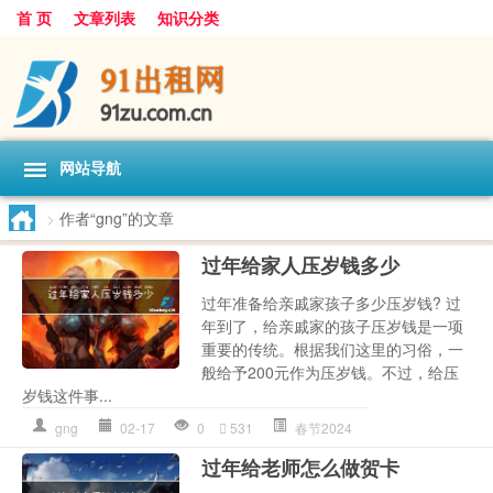
首 页
文章列表
知识分类
网站导航
>
作者“gng”的文章
过年给家人压岁钱多少
过年准备给亲戚家孩子多少压岁钱? 过
年到了，给亲戚家的孩子压岁钱是一项
重要的传统。根据我们这里的习俗，一
般给予200元作为压岁钱。不过，给压
岁钱这件事...
gng
02-17
0
531
春节2024
过年给老师怎么做贺卡