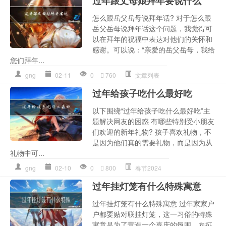
过年跟丈母娘拜年要说什么
怎么跟岳父岳母说拜年话? 对于怎么跟
岳父岳母说拜年话这个问题，我觉得可
以在拜年的祝福中表达对他们的关怀和
感谢。可以说：“亲爱的岳父岳母，我给
您们拜年...
gng
02-11
0
760
文章列表
过年给孩子吃什么最好吃
以下围绕“过年给孩子吃什么最好吃”主
题解决网友的困惑 有哪些特别受小朋友
们欢迎的新年礼物? 孩子喜欢礼物，不
是因为他们真的需要礼物，而是因为从
礼物中可...
gng
02-10
0
800
春节2024
过年挂灯笼有什么特殊寓意
过年挂灯笼有什么特殊寓意 过年家家户
户都要贴对联挂灯笼，这一习俗的特殊
寓意是为了营造一个喜庆的氛围，向征