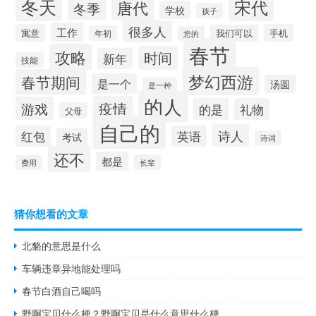
冬天
宋代
唐代
冬季
学校
孩子
很多人
工作
寓意
手机
我们可以
年初
您的
春节
攻略
时间
新年
技能
梦幻西游
春节期间
是一个
汤圆
是一种
的人
疫情
游戏
的是
礼物
父母
自己的
诗人
红包
英语
考试
诗词
还不
都是
长辈
费用
猜你想看的文章
北貉的意思是什么
车辆违章异地能处理吗
春节白酒自己喝吗
野啊宝贝什么梗？野啊宝贝是什么意思什么梗