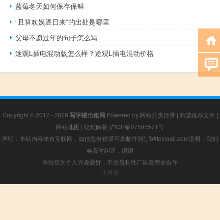
蓝莓冬天如何保存保鲜
“且算欢娱逐日来”的出处是哪里
父母不愿过年的句子怎么写
途观L插电混动版怎么样？途观L插电混动价格
Copyright © 2012 - 2026
写字楼出租网
Powered by
网站分类目录
|
精选推荐文章
|
网站地图
|
疑难解答
沪ICP备07505571号
声明：本站内容来自互联网，如信息有错误可发邮件到f_fb#foxmail.com说明，我们
会及时纠正，谢谢
本站仅为个人兴趣爱好，不接盈利性广告及商业合作
小男孩