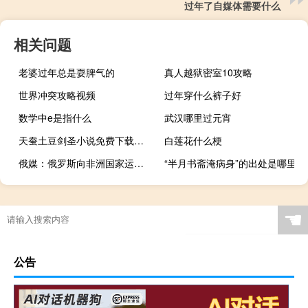
过年了自媒体需要什么
相关问题
老婆过年总是耍脾气的
真人越狱密室10攻略
世界冲突攻略视频
过年穿什么裤子好
数学中e是指什么
武汉哪里过元宵
天蚕土豆剑圣小说免费下载（剑圣小说天蚕土豆）
白莲花什么梗
俄媒：俄罗斯向非洲国家运送的首批无偿粮食或在近期交付
“半月书斋淹病身”的出处是哪里
☚
公告