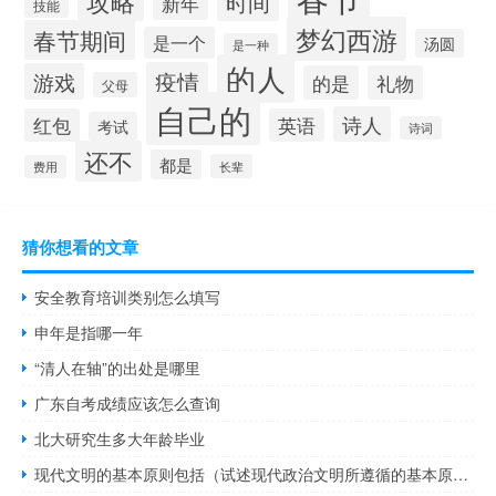
攻略
时间
新年
技能
梦幻西游
春节期间
是一个
汤圆
是一种
的人
疫情
游戏
的是
礼物
父母
自己的
诗人
红包
英语
考试
诗词
还不
都是
长辈
费用
猜你想看的文章
安全教育培训类别怎么填写
申年是指哪一年
“清人在轴”的出处是哪里
广东自考成绩应该怎么查询
北大研究生多大年龄毕业
现代文明的基本原则包括（试述现代政治文明所遵循的基本原则）