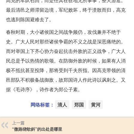
高克的军队召回，而是任其在驻地无所事事，整天游逛。
最后清邑之师滞留边境，军纪败坏，终于溃散而归，高克
也逃到陈国避难去了。
春秋时期，大小诸侯国之间战争频仍，攻伐兼并不绝于
史。广大人民对那些诸侯争霸的不义之战是深恶痛绝的。
而对举国上下齐心协力奋起抗击外敌的正义战争，广大人
民总是予以热情的歌颂。在防御外敌的时候，如果有人消
极不抵抗甚至投降，那将受到千夫所指。因高克带领的清
邑部队不积极备战御敌，故郑国诗人作此诗以讽刺之。又
据《毛诗序》，诗作者为郑公子素。
网络标签：
清人
郑国
黄河
上一篇
“微路绕欹斜”的出处是哪里