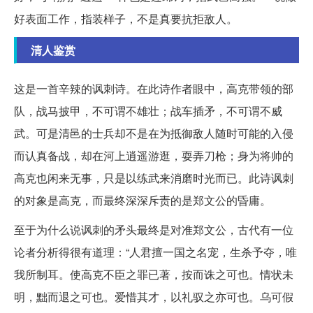
好表面工作，指装样子，不是真要抗拒敌人。
清人鉴赏
这是一首辛辣的讽刺诗。在此诗作者眼中，高克带领的部
队，战马披甲，不可谓不雄壮；战车插矛，不可谓不威
武。可是清邑的士兵却不是在为抵御敌人随时可能的入侵
而认真备战，却在河上逍遥游逛，耍弄刀枪；身为将帅的
高克也闲来无事，只是以练武来消磨时光而已。此诗讽刺
的对象是高克，而最终深深斥责的是郑文公的昏庸。
至于为什么说讽刺的矛头最终是对准郑文公，古代有一位
论者分析得很有道理：“人君擅一国之名宠，生杀予夺，唯
我所制耳。使高克不臣之罪已著，按而诛之可也。情状未
明，黜而退之可也。爱惜其才，以礼驭之亦可也。乌可假