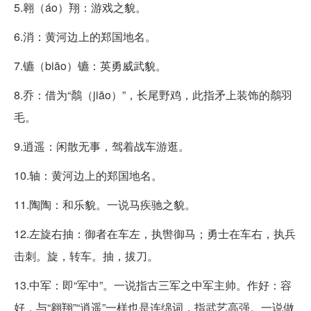
5.翱（áo）翔：游戏之貌。
6.消：黄河边上的郑国地名。
7.镳（biāo）镳：英勇威武貌。
8.乔：借为“鷮（jiāo）”，长尾野鸡，此指矛上装饰的鷮羽
毛。
9.逍遥：闲散无事，驾着战车游逛。
10.轴：黄河边上的郑国地名。
11.陶陶：和乐貌。一说马疾驰之貌。
12.左旋右抽：御者在车左，执辔御马；勇士在车右，执兵
击刺。旋，转车。抽，拔刀。
13.中军：即“军中”。一说指古三军之中军主帅。作好：容
好，与“翱翔”“逍遥”一样也是连绵词，指武艺高强。一说做