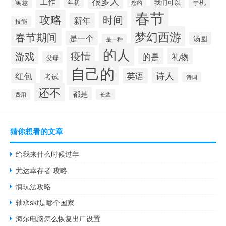
很多人
工作
寓意
手机
我们可以
年初
您的
春节
攻略
时间
新年
技能
梦幻西游
春节期间
是一个
汤圆
是一种
的人
疫情
游戏
的是
礼物
父母
自己的
诗人
红包
英语
考试
诗词
还不
都是
长辈
费用
猜你想看的文章
给我来什么时候过年
尤达幸存者 攻略
慎玩法攻略
轴承skf是哪个国家
海尔电脑怎么恢复出厂设置