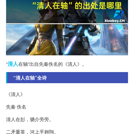
清人
“
在轴”出自先秦佚名的《清人》。
“清人在轴”全诗
《清人》
先秦 佚名
清人在彭，驷介旁旁。
二矛重英，河上乎翱翔。