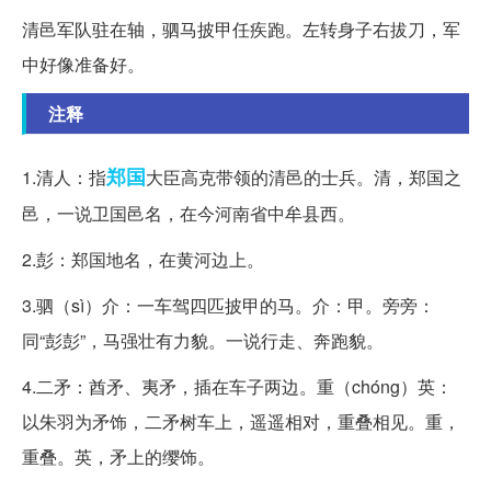
清邑军队驻在轴，驷马披甲任疾跑。左转身子右拔刀，军
中好像准备好。
注释
郑国
1.清人：指
大臣高克带领的清邑的士兵。清，郑国之
邑，一说卫国邑名，在今河南省中牟县西。
2.彭：郑国地名，在黄河边上。
3.驷（sì）介：一车驾四匹披甲的马。介：甲。旁旁：
同“彭彭”，马强壮有力貌。一说行走、奔跑貌。
4.二矛：酋矛、夷矛，插在车子两边。重（chóng）英：
以朱羽为矛饰，二矛树车上，遥遥相对，重叠相见。重，
重叠。英，矛上的缨饰。