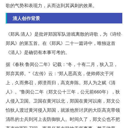
歌的气势和表现力，从而达到其讽刺的效果。
清人创作背景
《郑风·清人》是批评郑国军队游戏离散的诗歌，为《诗经·
郑风》的第五首。在《郑风》二十一篇诗中，唯独这首
《清人》是确切有本事可考的。
据《春秋·鲁闵公二年》记载：“冬，十有二月，狄入卫，
郑弃其师。”《左传》云：“郑人恶高克，使帅师次于河
上，久而弗召，师溃而归，高克奔陈。郑人为之赋《清
人》。”鲁闵公二年（郑文公十三年，公元前660年），狄
人侵入卫国。卫国在黄河以北，郑国在黄河以南，郑文公
怕狄人渡过黄河侵入郑国，就派他所讨厌的大臣高克带领
清邑的士兵到河上去防御狄人。时间久了，郑文公也不把