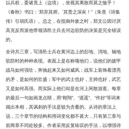
以兵权，委诸竟上（边境），坐视其离散而莫之恤乎！
《春秋》书曰：‘郑弃其师。’其责之深矣！”（朱熹《诗集
传》引胡氏语）。总之，在抵御外敌之时，郑文公因讨厌
高克反而派他带领清邑士兵去河边驻防的决策是完全错误
的。
全诗共三章，写清邑士兵在黄河边上的彭地、消地、轴地
驻防时的种种表现。表面上是在称颂他们，说他们的披甲
战马如何强壮，奔驰起来又如何威风；战车上装饰着漂亮
的矛，是如何的壮盛；军中的武士也好，主帅也好，武艺
又是如何高强。而实际上他们却是在河上闲散游逛。每章
的最后一句如画龙点睛，用“翱翔”、“逍遥”、“作好”等词来
揭出本相，其讽刺的手法是较为含蓄的。从诗的章法上
说，三个章节的结构和用词变化都不甚大，只有第三章与
前两章不同处较多。作者采用反复咏叹的手法，以增强诗