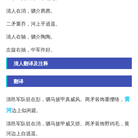
清人在消，驷介麃麃。
二矛重乔，河上乎逍遥。
清人在轴，驷介陶陶。
左旋右抽，中军作好。
清人翻译及注释
翻译
黄
清邑军队驻在彭，驷马披甲真威风。两矛装饰重缨络，
河
边上似闲庭。
清邑军队驻在消，驷马披甲威又骄。两矛装饰野鸡毛，黄
河边上自逍遥。