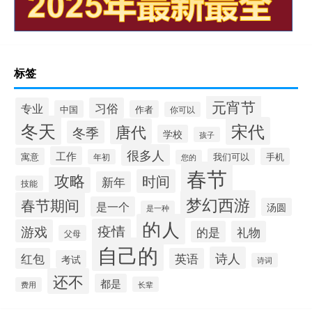
标签
元宵节
专业
习俗
中国
作者
你可以
冬天
宋代
唐代
冬季
学校
孩子
很多人
工作
寓意
手机
我们可以
年初
您的
春节
攻略
时间
新年
技能
梦幻西游
春节期间
是一个
汤圆
是一种
的人
疫情
游戏
的是
礼物
父母
自己的
诗人
红包
英语
考试
诗词
还不
都是
长辈
费用