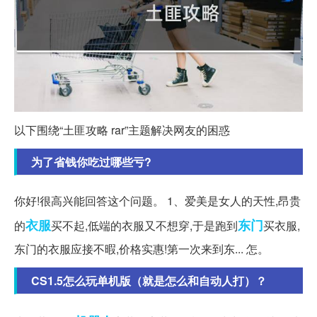
以下围绕“土匪攻略 rar”主题解决网友的困惑
为了省钱你吃过哪些亏?
你好!很高兴能回答这个问题。 1、爱美是女人的天性,昂贵
衣服
东门
的
买不起,低端的衣服又不想穿,于是跑到
买衣服,
东门的衣服应接不暇,价格实惠!第一次来到东... 怎。
CS1.5怎么玩单机版（就是怎么和自动人打）？