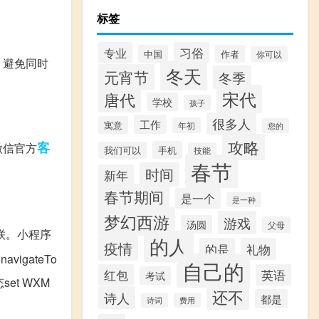
标签
专业
习俗
中国
作者
你可以
，避免同时
冬天
元宵节
冬季
宋代
唐代
学校
孩子
很多人
工作
寓意
年初
您的
攻略
客
微信官方
手机
我们可以
技能
春节
时间
新年
春节期间
是一个
是一种
梦幻西游
游戏
汤圆
父母
级联。小程序
的人
疫情
的是
礼物
avigateTo
自己的
红包
英语
考试
et WXM
还不
诗人
都是
诗词
费用