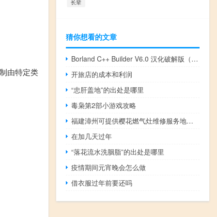
长辈
猜你想看的文章
Borland C++ Builder V6.0 汉化破解版（Borland C++ Builder V6.0 汉化破解版功能简介）
限制由特定类
开旅店的成本和利润
“忠肝盖地”的出处是哪里
毒枭第2部小游戏攻略
福建漳州可提供樱花燃气灶维修服务地址在哪
在加几天过年
“落花流水洗胭脂”的出处是哪里
疫情期间元宵晚会怎么做
借衣服过年前要还吗