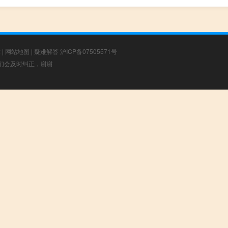
章
|
网站地图
|
疑难解答
沪ICP备07505571号
，我们会及时纠正，谢谢