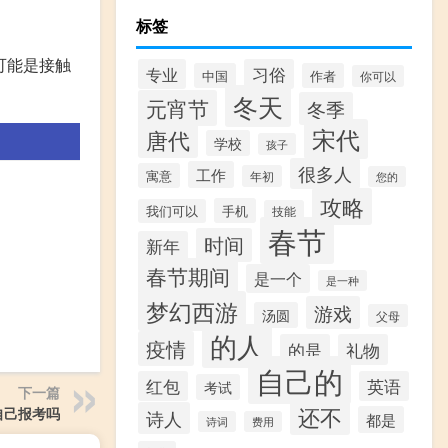
标签
可能是接触
专业
习俗
中国
作者
你可以
冬天
元宵节
冬季
宋代
唐代
学校
孩子
很多人
工作
寓意
年初
您的
攻略
手机
我们可以
技能
春节
时间
新年
春节期间
是一个
是一种
梦幻西游
游戏
汤圆
父母
的人
疫情
的是
礼物
自己的
红包
英语
考试
下一篇
还不
自己报考吗
诗人
都是
诗词
费用