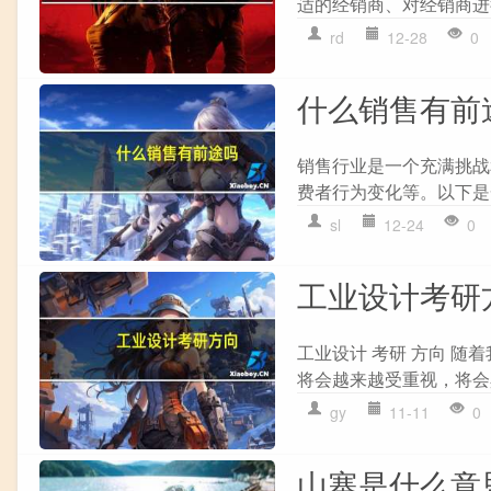
适的经销商、对经销商进
rd
12-28
0
什么销售有前
销售行业是一个充满挑战
费者行为变化等。以下是一
sl
12-24
0
工业设计考研
工业设计 考研 方向 
将会越来越受重视，将会具
gy
11-11
0
山寨是什么意