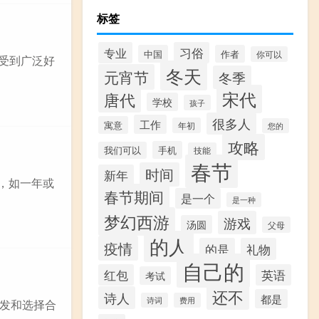
标签
专业
习俗
中国
作者
你可以
而受到广泛好
冬天
元宵节
冬季
宋代
唐代
学校
孩子
很多人
工作
寓意
年初
您的
攻略
手机
我们可以
技能
春节
时间
新年
围，如一年或
春节期间
是一个
是一种
梦幻西游
游戏
汤圆
父母
的人
疫情
的是
礼物
自己的
红包
英语
考试
还不
诗人
都是
诗词
费用
发和选择合