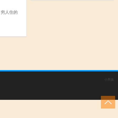
、穷人住的
小男孩