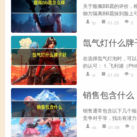
关于馥佩BB霜的评价，根
御方隔离BB霜抹到脸上可
fp
01-25
0
氙气灯什么牌
在选择氙气灯泡时，可以
的认可： 1. 飞利浦（Phi
xr
01-09
0
销售包含什么
销售通常包含以下几个核
竞争对手等，找出有潜力的
xs
01-09
0