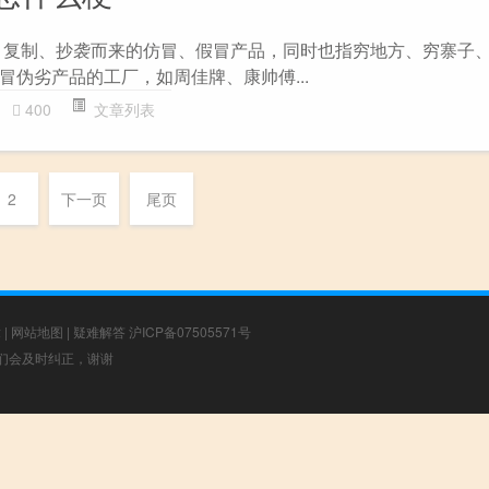
、复制、抄袭而来的仿冒、假冒产品，同时也指穷地方、穷寨子
冒伪劣产品的工厂，如周佳牌、康帅傅...
400
文章列表
2
下一页
尾页
章
|
网站地图
|
疑难解答
沪ICP备07505571号
，我们会及时纠正，谢谢