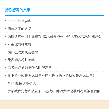
猜你想看的文章
proton bus攻略
德鑫名字的含义
纳斯达克中国金龙指数涨2%成分股中小鹏汽车(XPEV.N)涨超6%新东方(EDU.N)、哔哩哔哩(BILI.O)、网易(NTES.O)涨超4%好未来(TAL.N)涨超3%
不夜城网站攻略
为什么吹海风会变黑
元宵闹春花灯攻略
高考录取通知书什么时候发放
腋下长痘痘是怎么回事不痛不痒（腋下长痘痘是怎么回事）
1989红色攻略小说
乔治我肯定想和队友们一起战斗 乔治大桥是季后赛最被低估的球员他的成星之路已搭建好