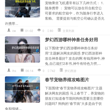
宠物乘坐飞机通常有以下几种方式： 1.
随身携带 ： 宠物可以放在符合航空公
司要求的航空箱中，作为随身行李进入
客舱。 需要提前与航空公司确认是否允
许携带...
cw
01-02
0
80
文章列表
梦幻西游哪种神兽任务好用
以下围绕“梦幻西游哪种神兽任务好
用”主题解决网友的困惑 梦幻西游那种
攻击神兽最好? 攻击的啊:有钱用神牛,神
兔,自己能打2本书,神牛有特色力劈,...
lhx
06-14
0
742
梦幻西游
春节宠物养殖攻略图片
下面围绕“春节宠物养殖攻略图片”主题
解决网友的困惑 马上春节了，养宠物的
朋友们知道春节期间狗狗需要注意哪些
问题吗? 狗狗的“春节病”大多是由于饮
食和情绪...