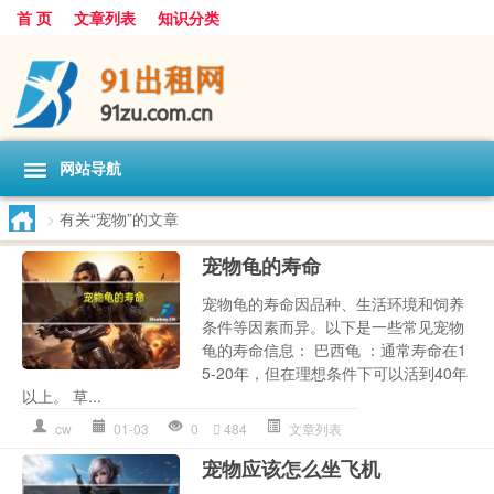
首 页
文章列表
知识分类
网站导航
>
有关“宠物”的文章
宠物龟的寿命
宠物龟的寿命因品种、生活环境和饲养
条件等因素而异。以下是一些常见宠物
龟的寿命信息： 巴西龟 ：通常寿命在1
5-20年，但在理想条件下可以活到40年
以上。 草...
cw
01-03
0
484
文章列表
宠物应该怎么坐飞机