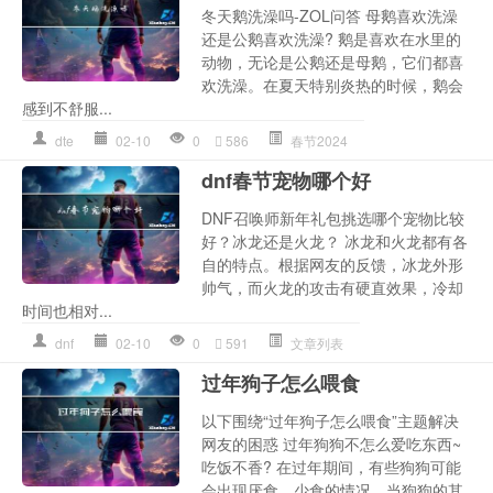
冬天鹅洗澡吗-ZOL问答 母鹅喜欢洗澡
还是公鹅喜欢洗澡? 鹅是喜欢在水里的
动物，无论是公鹅还是母鹅，它们都喜
欢洗澡。在夏天特别炎热的时候，鹅会
感到不舒服...
dte
02-10
0
586
春节2024
dnf春节宠物哪个好
DNF召唤师新年礼包挑选哪个宠物比较
好？冰龙还是火龙？ 冰龙和火龙都有各
自的特点。根据网友的反馈，冰龙外形
帅气，而火龙的攻击有硬直效果，冷却
时间也相对...
dnf
02-10
0
591
文章列表
过年狗子怎么喂食
以下围绕“过年狗子怎么喂食”主题解决
网友的困惑 过年狗狗不怎么爱吃东西~
吃饭不香? 在过年期间，有些狗狗可能
会出现厌食、少食的情况。当狗狗的其