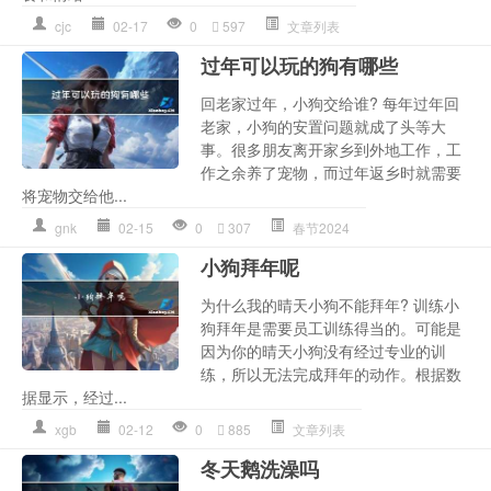
cjc
02-17
0
597
文章列表
过年可以玩的狗有哪些
回老家过年，小狗交给谁? 每年过年回
老家，小狗的安置问题就成了头等大
事。很多朋友离开家乡到外地工作，工
作之余养了宠物，而过年返乡时就需要
将宠物交给他...
gnk
02-15
0
307
春节2024
小狗拜年呢
为什么我的晴天小狗不能拜年? 训练小
狗拜年是需要员工训练得当的。可能是
因为你的晴天小狗没有经过专业的训
练，所以无法完成拜年的动作。根据数
据显示，经过...
xgb
02-12
0
885
文章列表
冬天鹅洗澡吗