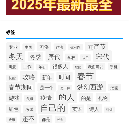
标签
元宵节
专业
习俗
中国
作者
你可以
冬天
宋代
唐代
冬季
学校
孩子
很多人
工作
寓意
手机
我们可以
年初
您的
春节
攻略
时间
新年
技能
梦幻西游
春节期间
是一个
汤圆
是一种
的人
疫情
游戏
的是
礼物
父母
自己的
诗人
红包
英语
考试
诗词
还不
都是
长辈
费用