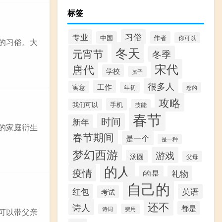
标签
专业
习俗
中国
作者
你可以
的习俗。大
冬天
元宵节
冬季
宋代
唐代
学校
孩子
很多人
工作
寓意
年初
您的
攻略
手机
我们可以
技能
春节
时间
新年
的家庭衍生
春节期间
是一个
是一种
梦幻西游
游戏
汤圆
父母
的人
疫情
的是
礼物
自己的
红包
英语
考试
还不
诗人
都是
诗词
费用
可以带父亲