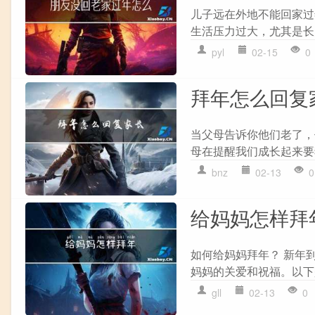
儿子远在外地不能回家过
生活压力过大，尤其是长
pyl
02-15
0
拜年怎么回复
当父母告诉你他们老了，
母在提醒我们成长起来要
bnz
02-13
0
给妈妈怎样拜
如何给妈妈拜年？ 新年
妈妈的关爱和祝福。以下是
gll
02-13
0