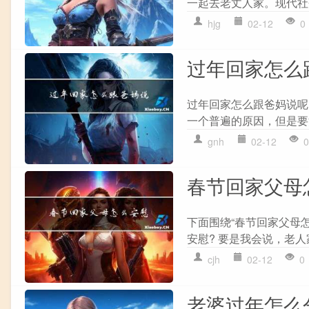
一起去老丈人家。现代社
hjg
02-12
0
过年回家怎么
过年回家怎么跟爸妈说呢
一个普遍的原因，但是要
gnh
02-12
0
春节回家父母
下面围绕“春节回家父母
安慰? 要是我会说，老人
cjh
02-12
0
老婆过年怎么