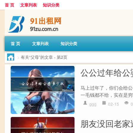
首 页
文章列表
知识分类
首 页
文章列表
知识分类
>
有关“父母”的文章
- 第2页
公公过年给公
马上过年了，你们会给公
一毛钱都不给，实在是穷
ggg
02-15
0
朋友没回老家