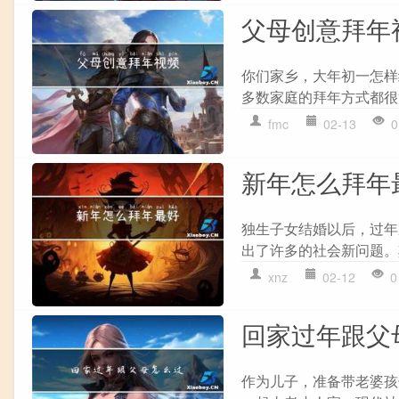
父母创意拜年
你们家乡，大年初一怎样
多数家庭的拜年方式都很
fmc
02-13
0
新年怎么拜年
独生子女结婚以后，过年
出了许多的社会新问题。
xnz
02-12
0
回家过年跟父
作为儿子，准备带老婆孩