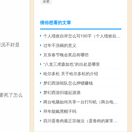
长辈
猜你想看的文章
个人绩效自评怎么写100字（个人绩效自评怎么写）
情况不好是
过年不洗碗的意义
京东春节晚会奖品有哪些
“八龙三虎森如也”的出处是哪里
哈尔多松 关于哈尔多松的介绍
梦幻西游组队怎么押镖赚钱
梦幻西游归墟起源酒
快要死了怎么
两台电脑如何共享一台打印机（两台电脑如何共享）
拜年能戴黑帽子吗
四川蛋卷肉最正宗做法（蛋卷肉的家常做法）