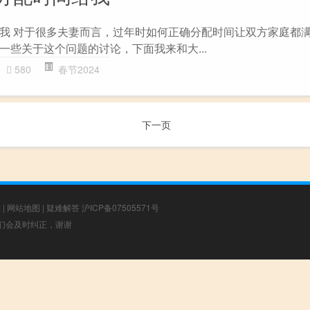
我 对于很多夫妻而言，过年时如何正确分配时间让双方家庭都
一些关于这个问题的讨论，下面我来和大...
580
春节2024
下一页
章
|
网站地图
|
疑难解答
沪ICP备07505571号
，我们会及时纠正，谢谢