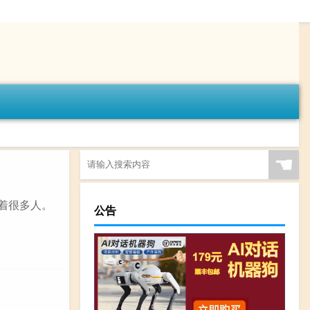
☚
着很多人。
公告