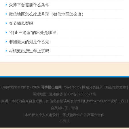
众筹平台需要什么条件
微信地区怎么改成月球（微信地区怎么改）
春节插凤梨吗
“何止三绝编”的出处是哪里
非洲最大的湖是什么湖
村镇派出所过年上班吗
Copyright © 2012 - 2026
写字楼出租网
Powered by
网站分类目录
|
精选推荐文章
|
网站地图
|
疑难解答
沪ICP备07505571号
声明：本站内容来自互联网，如信息有错误可发邮件到f_fb#foxmail.com说明，我们
会及时纠正，谢谢
本站仅为个人兴趣爱好，不接盈利性广告及商业合作
小男孩