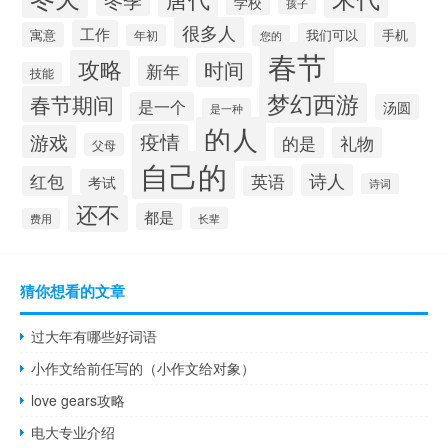
学校
孩子
很多人
工作
寓意
手机
我们可以
年初
您的
春节
攻略
时间
新年
技能
梦幻西游
春节期间
是一个
汤圆
是一种
的人
疫情
游戏
的是
礼物
父母
自己的
诗人
红包
英语
考试
诗词
还不
都是
长辈
费用
猜你想看的文章
过大年有哪些好词语
小作文给前任写的（小作文给对象）
love gears攻略
电大专业介绍