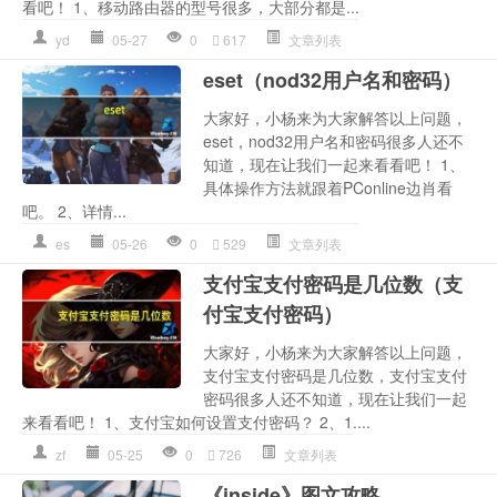
看吧！ 1、移动路由器的型号很多，大部分都是...
yd
05-27
0
617
文章列表
eset（nod32用户名和密码）
大家好，小杨来为大家解答以上问题，
eset，nod32用户名和密码很多人还不
知道，现在让我们一起来看看吧！ 1、
具体操作方法就跟着PConline边肖看
吧。 2、详情...
es
05-26
0
529
文章列表
支付宝支付密码是几位数（支
付宝支付密码）
大家好，小杨来为大家解答以上问题，
支付宝支付密码是几位数，支付宝支付
密码很多人还不知道，现在让我们一起
来看看吧！ 1、支付宝如何设置支付密码？ 2、1....
zf
05-25
0
726
文章列表
《inside》图文攻略