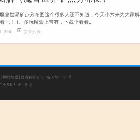
魔兽世界矿点分布图这个很多人还不知道，今天小六来为大家解
吧！ 1、多玩魔盒上带有，下载个看看...
294
文章列表
章
|
网站地图
|
疑难解答
沪ICP备07505571号
，我们会及时纠正，谢谢