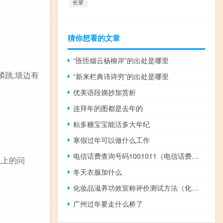
长辈
猜你想看的文章
“匼匝烟云杨柳岸”的出处是哪里
麟跳,墙边有
“新来栏典讳诗穷”的出处是哪里
优美语段摘抄加赏析
连拜年的图都是去年的
粘多糖宝宝能活多大年纪
寒假过年可以做什么工作
电信话费查询号码1001011（电信话费查询）
以上的问
冬天衣服加什么
化妆品滋养功效宣称评价测试方法（化妆品功效评价简介）
广州过年要走什么桥了