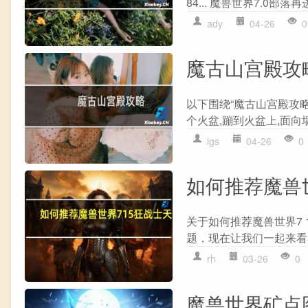
84... 魔兽世界7.0部落
ady
04-26
0
魔古山宫殿攻
以下围绕“魔古山宫殿攻略
个火盆,蹦到火盆上,面向墙
lgs
04-26
0
如何推荐魔兽世
关于如何推荐魔兽世界7
题，现在让我们一起来看看吧
rh
03-26
0
魔兽世界矿点