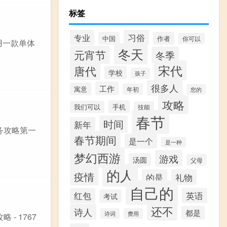
标签
专业
习俗
中国
作者
你可以
您用一款单体
冬天
元宵节
冬季
宋代
唐代
学校
孩子
很多人
工作
寓意
年初
您的
攻略
手机
我们可以
技能
春节
时间
新年
务攻略第一
春节期间
是一个
是一种
梦幻西游
游戏
汤圆
父母
的人
疫情
的是
礼物
自己的
红包
英语
考试
还不
诗人
都是
诗词
费用
- 1767