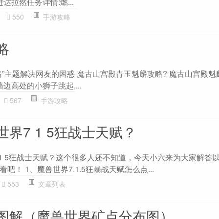
再进达拉然任务详情:燃...
550
手游攻略
略
”主题解决网友的困惑 魔古山宫殿青玉魁麟攻略? 魔古山宫殿魁
边高处的小狮子跳起,...
567
手游攻略
界7 1 5狂战士天赋？
 1 5狂战士天赋？这个很多人还不知道，今天小六来为大家解答
！ 1、魔兽世界7.1.5狂暴战天赋怎么点...
553
文章列表
图解（魔兽世界矿点分布图）