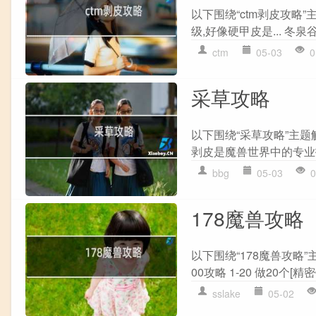
以下围绕“ctm剥皮攻略”
级,好像硬甲皮是... 冬泉
ctm
05-03
0
采草攻略
以下围绕“采草攻略”主题
剥皮是魔兽世界中的专业技
bbg
05-03
0
178魔兽攻略
以下围绕“178魔兽攻略”
00攻略 1-20 做20个[精密铜
sslake
05-02