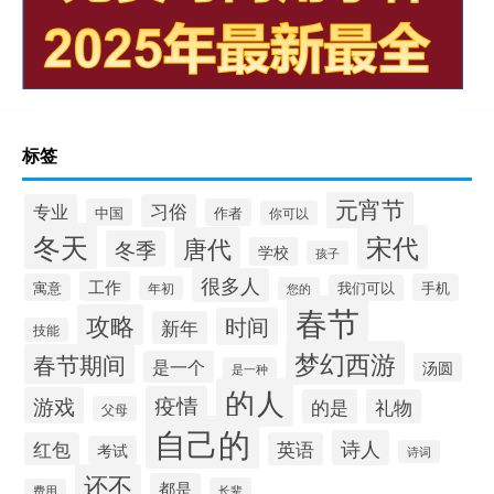
标签
元宵节
专业
习俗
中国
作者
你可以
冬天
宋代
唐代
冬季
学校
孩子
很多人
工作
寓意
手机
我们可以
年初
您的
春节
攻略
时间
新年
技能
梦幻西游
春节期间
是一个
汤圆
是一种
的人
疫情
游戏
的是
礼物
父母
自己的
诗人
红包
英语
考试
诗词
还不
都是
长辈
费用