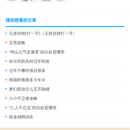
猜你想看的文章
元首挂帅(打一字)（元首挂帅打一字）
五黑攻略
“钟山云气近蓬莱”的出处是哪里
哈尔滨的农村过年吃啥
过年干哪些项目致富
韩国朴槿惠多大年令
梦幻西游怎么五开跑镖
小小守卫者攻略
“仁人不忍见”的出处是哪里
味道ABB词语