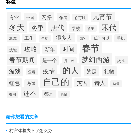
标签
元宵节
专业
习俗
中国
作者
你可以
冬天
宋代
唐代
冬季
学校
孩子
很多人
工作
寓意
手机
我们可以
年初
您的
春节
攻略
时间
新年
技能
梦幻西游
春节期间
是一个
汤圆
是一种
的人
疫情
游戏
的是
礼物
父母
自己的
诗人
红包
英语
考试
诗词
还不
都是
长辈
费用
猜你想看的文章
村官体检去不了怎么办