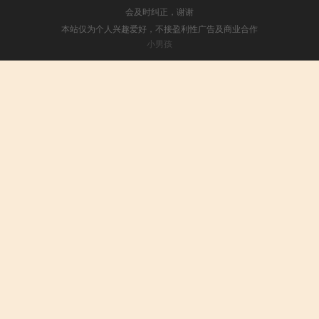
会及时纠正，谢谢
本站仅为个人兴趣爱好，不接盈利性广告及商业合作
小男孩