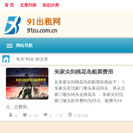
首 页
文章列表
知识分类
网站导航
>
有关“码头”的文章
朱家尖到桃花岛船票费用
从朱家尖到桃花岛的船票价格如下： 1.
朱家尖至沈家门墩头客运码头，再从沈
家门墩头码头去桃花岛 ： 朱家尖到沈
家门墩头的车费约为25元，船费为10
元，总费用...
zj
01-25
0
70
文章列表