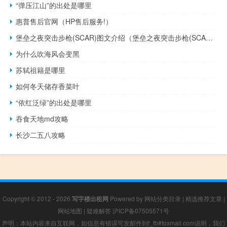
“弹压江山”的出处是哪里
惠普售后官网（HP售后服务!）
堡垒之夜突击步枪(SCAR)图文介绍（堡垒之夜突击步枪(SCAR)图文详细介绍）
为什么吹海风会变黑
苏轼祖籍是哪里
如何冬天储存香菜叶
“依红泛绿”的出处是哪里
吞食天地md攻略
长沙二五八攻略
Copyright © 2012 - 2026
写字楼出租网
Powered by
网站分类目录
|
精选推荐文章
|
网站地图
|
疑难解答
沪ICP备07505571号
声明：本站内容来自互联网，如信息有错误可发邮件到f_fb#foxmail.com说明，我们