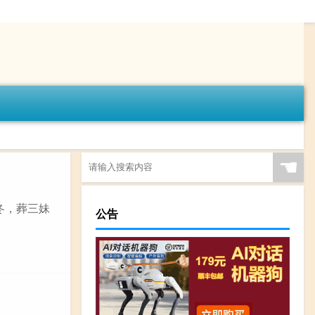
☚
亥冬，葬三妹
公告