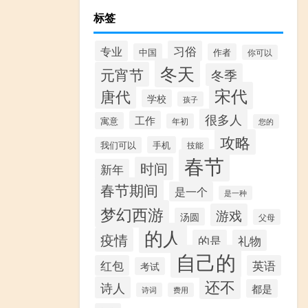
标签
专业
习俗
中国
作者
你可以
冬天
元宵节
冬季
宋代
唐代
学校
孩子
很多人
工作
寓意
年初
您的
攻略
手机
我们可以
技能
春节
时间
新年
春节期间
是一个
是一种
梦幻西游
游戏
汤圆
父母
的人
疫情
的是
礼物
自己的
红包
英语
考试
还不
诗人
都是
诗词
费用