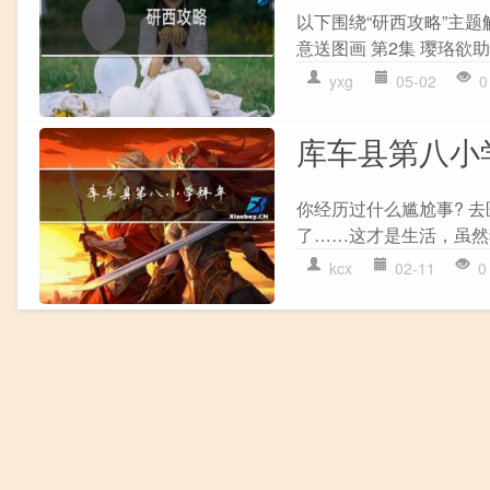
以下围绕“研西攻略”主题
意送图画 第2集 璎珞欲助
yxg
05-02
0
库车县第八小
你经历过什么尴尬事? 
了……这才是生活，虽然狗
kcx
02-11
0