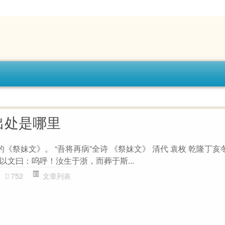
出处是哪里
的《祭妹文》。 “吾将再病”全诗 《祭妹文》 清代 袁枚 乾隆丁
以文曰：呜呼！汝生于浙，而葬于斯...
752
文章列表