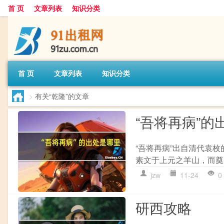
首 页
文章列表
知识分类
首 页
文章列表
知识分类
>
有关“乾隆”的文章
“吾将再病”的
“吾将再病”出自清代袁枚
素文于上元之羊山，而奠
jzw
11-24
0
研西攻略