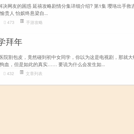
解决网友的困惑 延禧攻略剧情分集详细介绍? 第1集 璎珞出手救
愉贵人 怡嫔终悬梁自...
473
手游攻略
学拜年
去医院割包皮，竟然碰到初中女同学，你以为这是电视剧，那就大
血，但是如此的真实…… 要说为什么会发生如...
432
文章列表