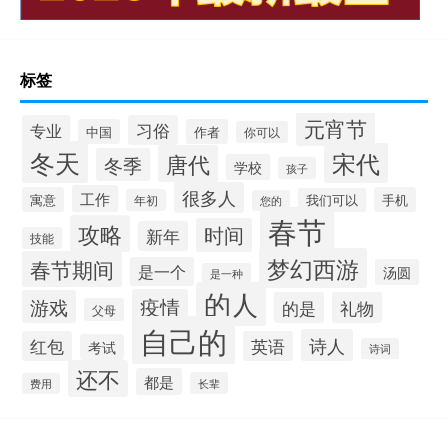
标签
元宵节
专业
习俗
中国
作者
你可以
冬天
宋代
唐代
冬季
学校
孩子
很多人
工作
寓意
手机
我们可以
年初
您的
春节
攻略
时间
新年
技能
梦幻西游
春节期间
是一个
汤圆
是一种
的人
疫情
游戏
的是
礼物
父母
自己的
诗人
红包
英语
考试
诗词
还不
都是
长辈
费用