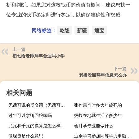
析和判断。如果您对这枚钱币的价值有疑问，建议您找一
位专业的钱币鉴定师进行鉴定，以确保准确性和权威
网络标签：
乾隆
新疆
通宝
上一篇
初七给老师拜年合适吗小学
下一篇
老板没回拜年信息怎么办
相关问题
无话可说的反义词（无话可说）
张作霖当时多大年龄死的
过年可以拿鸭回娘家吗
蚂蚁在地球生活了多少年
兆瓦和千瓦的换算是怎么样的？
会计学专业能做什么
做现货是什么意思
业余学习参加同等学力申硕的课程学习时间安排紧张吗