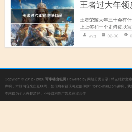
王者过大年领
王者荣耀大年三十会有什
上上签和一个史诗皮肤宝箱,
wzg
02-06
Copyright © 2012 - 2026
写字楼出租网
Powered by
网站分类目录
|
精选推荐文
声明：本站内容来自互联网，如信息有错误可发邮件到f_fb#foxmail.com说明
本站仅为个人兴趣爱好，不接盈利性广告及商业合作