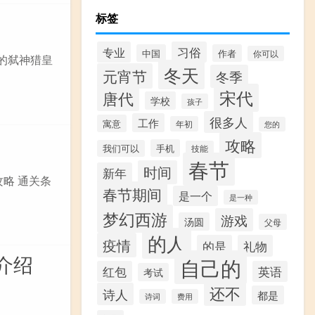
标签
专业
习俗
中国
作者
你可以
给的弑神猎皇
冬天
元宵节
冬季
宋代
唐代
学校
孩子
很多人
工作
寓意
年初
您的
攻略
手机
我们可以
技能
春节
时间
新年
攻略 通关条
春节期间
是一个
是一种
梦幻西游
游戏
汤圆
父母
的人
疫情
的是
礼物
介绍
自己的
红包
英语
考试
还不
诗人
都是
诗词
费用