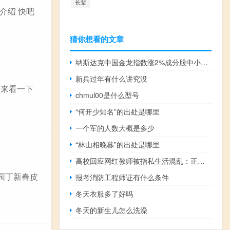
长辈
介绍 快吧
猜你想看的文章
纳斯达克中国金龙指数涨2%成分股中小鹏汽车(XPEV.N)涨超6%新东方(EDU.N)、哔哩哔哩(BILI.O)、网易(NTES.O)涨超4%好未来(TAL.N)涨超3%
新兵过年有什么讲究没
起来看一下
chmul00是什么型号
“何开少知名”的出处是哪里
一个军的人数大概是多少
“林山相晚暮”的出处是哪里
高校回应网红教师被指私生活混乱：正调查核实 到底什么情况呢
园丁新春皮
报考消防工程师证有什么条件
冬天衣服多了好吗
冬天的新生儿怎么洗澡