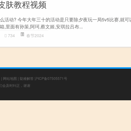
皮肤教程视频
么活动? 今年大年三十的活动是只要除夕夜玩一局5v5比赛,就可
里面有孙策,阿珂,蔡文姬,安琪拉吕布...
0
734
春节2024
章
|
网站地图
|
疑难解答
沪ICP备07505571号
，我们会及时纠正，谢谢