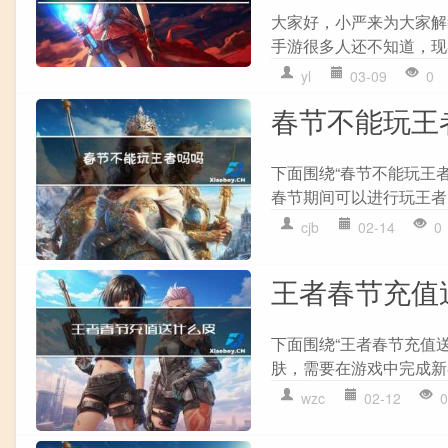
大家好，小严来为大家解
手游很多人还不知道，现在
yl
03-09
0
春节不能玩王
下面围绕“春节不能玩王
春节期间可以进行玩王者
cjb
02-14
0
王者春节充值
下面围绕“王者春节充值
肤，需要在游戏中完成新
wzc
02-12
0