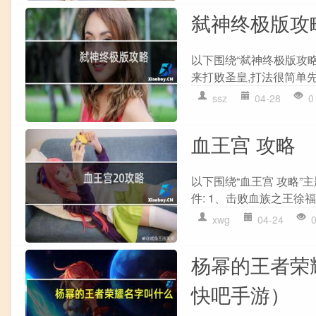
弑神终极版攻
以下围绕“弑神终极版攻略
来打败圣皇,打法很简单先强
ssz
04-28
0
血王宫 攻略
以下围绕“血王宫 攻略”
件: 1、击败血族之王徐福 
xwg
04-24
杨幂的王者荣
快吧手游）