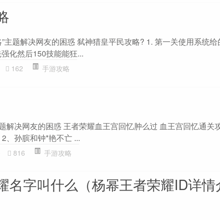
略
”主题解决网友的困惑 弑神猎皇平民攻略? 1. 第一关使用系统
化然后150技能能狂...
162
手游攻略
主题解决网友的困惑 王者荣耀血王宫回忆肿么过 血王宫回忆通关
2、孙膑和钟*艳不亡 ...
0
816
手游攻略
耀名字叫什么（杨幂王者荣耀ID详情