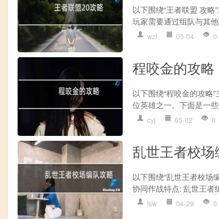
以下围绕“王者联盟 攻略
玩家需要通过组队与其他玩
wzl
05-04
0
程咬金的攻略
以下围绕“程咬金的攻略
位英雄之一。下面是一些关
cyj
05-02
0
乱世王者校场
以下围绕“乱世王者校场
协同作战特点: 乱世王者
lsw
04-29
0