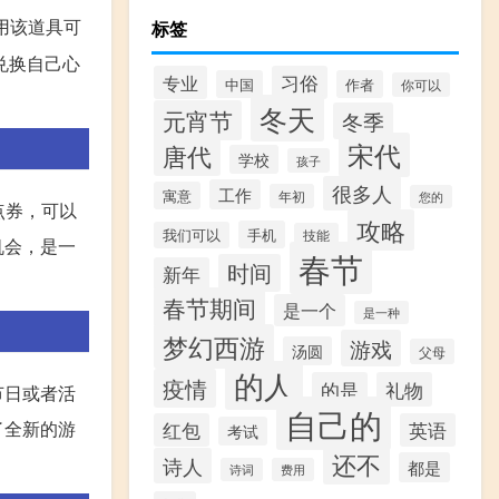
使用该道具可
标签
兑换自己心
专业
习俗
中国
作者
你可以
冬天
元宵节
冬季
宋代
唐代
学校
孩子
很多人
工作
寓意
年初
您的
点券，可以
攻略
手机
我们可以
技能
机会，是一
春节
时间
新年
春节期间
是一个
是一种
梦幻西游
游戏
汤圆
父母
的人
疫情
的是
礼物
节日或者活
自己的
了全新的游
红包
英语
考试
还不
诗人
都是
诗词
费用