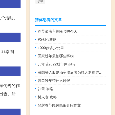
长辈
这个活动。
猜你想看的文章
春节济南车辆限号吗今天
PS剑心攻略
1000步多少公里
，非常划
回家过年最怕哪些事物
元宵节2022股市休市吗
联想等入股易动宇航后者为航天器推进系统研发商
营口过年带什么时候
家优秀的作
驻留 攻略
出色。所
树人老 攻略
登封春节民风民俗介绍作文