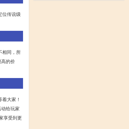
定位传说级
不相同，所
很高的价
等着大家！
活动给玩家
家享受到更