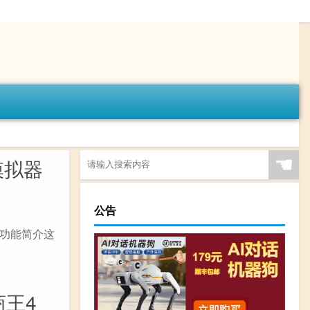
☚
模拟器
公告
费版功能简介这
商王4