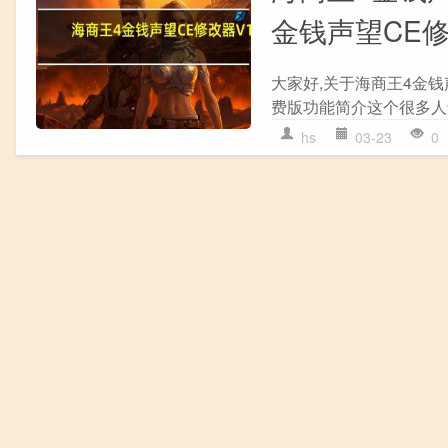
金钱声望CE修
大家好,关于海商王4金钱声
费版功能简介这个很多人还
hs
03-23
0