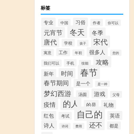
标签
专业
习俗
中国
作者
你可以
冬天
元宵节
冬季
宋代
唐代
学校
孩子
很多人
工作
寓意
年初
您的
攻略
手机
我们可以
技能
春节
时间
新年
春节期间
是一个
是一种
梦幻西游
游戏
汤圆
父母
的人
疫情
的是
礼物
自己的
红包
英语
考试
还不
诗人
都是
诗词
费用