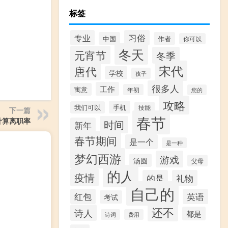
标签
专业
习俗
中国
作者
你可以
冬天
元宵节
冬季
宋代
唐代
学校
孩子
很多人
工作
寓意
年初
您的
攻略
手机
我们可以
技能
下一篇
春节
计算离职率
时间
新年
春节期间
是一个
是一种
梦幻西游
游戏
汤圆
父母
的人
疫情
的是
礼物
自己的
红包
英语
考试
还不
诗人
都是
诗词
费用