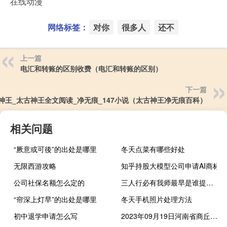
在线动漫
网络标签：
对你
很多人
还不
上一篇
电汇和转账的区别收费（电汇和转账的区别）
下一篇
神王_太古神王全文阅读_净无痕_147小说（太古神王净无痕百科）
相关问题
“厥意或可後”的出处是哪里
冬天点菜有哪些好处
无限西游攻略
知乎持股大模型公司申请AI商标
公司社保名额怎么定的
三人行必有我师最早是谁提出来的
“帘深上灯早”的出处是哪里
冬天手机照片处理方法
初中退学申请怎么写
2023年09月19日河南省商丘市疫情大数据-今日/今天疫情全网搜索最新实时消息动态情况通知播报