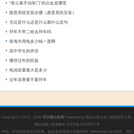
“谁云素手动朱门”的出处是哪里
惠普系统安装步骤（惠普系统安装）
无论是什么还是什么都什么造句
拜年不带二哈去拜年吗
珠海市用电多少钱一度啊
高中学生的评语
哪些过年的民族
电池容量最大是多少
过年添香要不要拜年
Copyright © 2012 - 2026
写字楼出租网
Powered by
网站分类目录
|
精选推荐文章
|
网站地图
|
疑难解答
沪ICP备07505571号
声明：本站内容来自互联网，如信息有错误可发邮件到f_fb#foxmail.com说明，我们