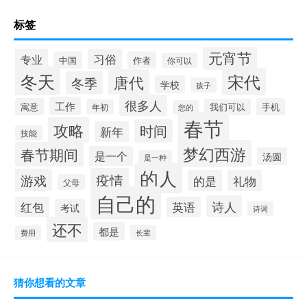
标签
元宵节
专业
习俗
中国
作者
你可以
冬天
宋代
唐代
冬季
学校
孩子
很多人
工作
寓意
手机
我们可以
年初
您的
春节
攻略
时间
新年
技能
梦幻西游
春节期间
是一个
汤圆
是一种
的人
疫情
游戏
的是
礼物
父母
自己的
诗人
红包
英语
考试
诗词
还不
都是
长辈
费用
猜你想看的文章