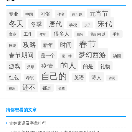
元宵节
专业
习俗
中国
作者
你可以
冬天
宋代
唐代
冬季
学校
孩子
很多人
工作
寓意
手机
我们可以
年初
您的
春节
攻略
时间
新年
技能
梦幻西游
春节期间
是一个
汤圆
是一种
的人
疫情
游戏
的是
礼物
父母
自己的
诗人
红包
英语
考试
诗词
还不
都是
长辈
费用
猜你想看的文章
古姓家谱及字辈排行