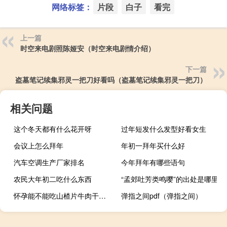
网络标签：
片段
白子
看完
上一篇
时空来电剧照陈娅安（时空来电剧情介绍）
下一篇
盗墓笔记续集邪灵一把刀好看吗（盗墓笔记续集邪灵一把刀）
相关问题
这个冬天都有什么花开呀
过年短发什么发型好看女生
会议上怎么拜年
年初一拜年买什么好
汽车空调生产厂家排名
今年拜年有哪些语句
农民大年初二吃什么东西
“孟郊吐芳类鸣嘤”的出处是哪里
怀孕能不能吃山楂片牛肉干（怀孕能不能吃山楂）
弹指之间pdf（弹指之间）