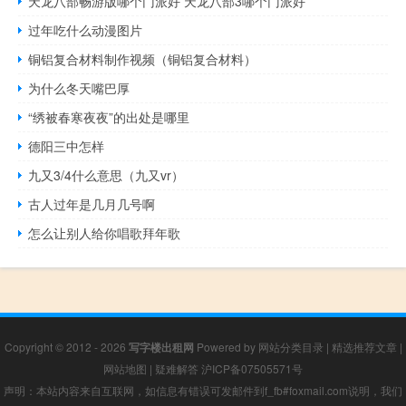
天龙八部畅游版哪个门派好 天龙八部3哪个门派好
过年吃什么动漫图片
铜铝复合材料制作视频（铜铝复合材料）
为什么冬天嘴巴厚
“绣被春寒夜夜”的出处是哪里
德阳三中怎样
九又3/4什么意思（九又vr）
古人过年是几月几号啊
怎么让别人给你唱歌拜年歌
Copyright © 2012 - 2026
写字楼出租网
Powered by
网站分类目录
|
精选推荐文章
|
网站地图
|
疑难解答
沪ICP备07505571号
声明：本站内容来自互联网，如信息有错误可发邮件到f_fb#foxmail.com说明，我们