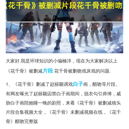
大家好.我是环球知识的小编楠洋，现在为大家解决以上
片段
《花千骨》被删减
花千骨被删吻戏床戏的问题.
白子
1、《花千骨》删减了赵丽颖调戏
画，醋吻等片段。
有网友曝光了赵丽颖囚禁白子画期间，脱衣勾引师傅，威
胁白子画陪她睡一晚的剧照，来看《花千骨》被删减镜头
片段合集视频大全，《花千骨》未删减视频在线，《花千
骨》醋吻完整版