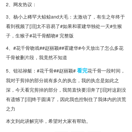
2、网友热议：
3、杨小上稀罕大鲸鲸and大毛：太激动了，有生之年终于
看到视频了[泪]太不容易了#如果和霍建华独处一天#生猴
子，生猴子#花千骨醋吻# 完整版
4、#花千骨吻戏##赵丽颖##霍建华#今天放出了怎么多花
千骨被删片段，我竟然不知道
看完
5、钮祜禄艇：#花千骨##赵丽颖#
花千骨一段时间，
我对于剪掉的部分就有多久的执念，我的执念是如此之
深，今天看完剪掉的部分，我简直快要泪奔了[泪]对这剧没
有遗憾了[泪]终于圆满了，因此我也控制住了我体内的洪荒
之力
本文到此讲解完毕，希望对大家有帮助。