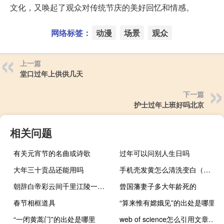
文化，又唤起了观众对传统节庆的美好回忆和情感。
网络标签：
动漫
场景
观众
上一篇
堂口过年上供供几天
下一篇
护士过年上班好吗北京
相关问题
有关元宵节的名曲或诗歌
过年可以问别人生日吗
大年三十贡品还能用吗
手机壳发黄怎么清洗变白（手机壳发黄怎么清洗变白）
朝辞白帝彩云间千里江陵一日还的意思是什么（朝辞白帝彩云间 千里江陵一日还）
曾国藩妻子多大年龄死的
春节相框道具
“算来惟有嫦娥见”的出处是哪里
“一闭黄蒿门”的出处是哪里
web of science怎么引用文章（web of science怎么注册）