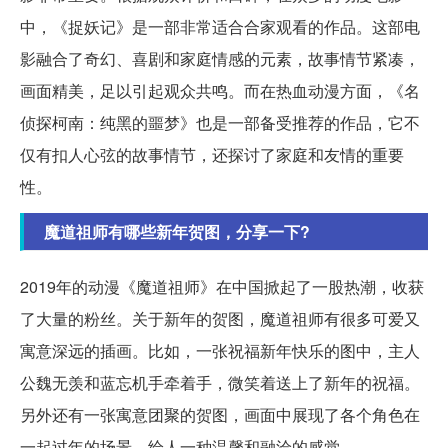
中，《捉妖记》是一部非常适合合家观看的作品。这部电
影融合了奇幻、喜剧和家庭情感的元素，故事情节紧凑，
画面精美，足以引起观众共鸣。而在热血动漫方面，《名
侦探柯南：纯黑的噩梦》也是一部备受推荐的作品，它不
仅有扣人心弦的故事情节，还探讨了家庭和友情的重要
性。
魔道祖师有哪些新年贺图，分享一下?
2019年的动漫《魔道祖师》在中国掀起了一股热潮，收获
了大量的粉丝。关于新年的贺图，魔道祖师有很多可爱又
寓意深远的插画。比如，一张祝福新年快乐的图中，主人
公魏无羡和蓝忘机手牵着手，微笑着送上了新年的祝福。
另外还有一张寓意团聚的贺图，画面中展现了各个角色在
一起过年的场景，给人一种温馨和融洽的感觉。