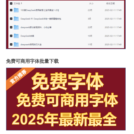
免费可商用字体批量下载