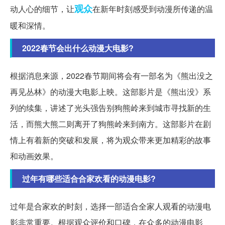
观众
动人心的细节，让
在新年时刻感受到动漫所传递的温
暖和深情。
2022春节会出什么动漫大电影?
根据消息来源，2022春节期间将会有一部名为《熊出没之
再见丛林》的动漫大电影上映。这部影片是《熊出没》系
列的续集，讲述了光头强告别狗熊岭来到城市寻找新的生
活，而熊大熊二则离开了狗熊岭来到南方。这部影片在剧
情上有着新的突破和发展，将为观众带来更加精彩的故事
和动画效果。
过年有哪些适合合家欢看的动漫电影?
过年是合家欢的时刻，选择一部适合全家人观看的动漫电
影非常重要。根据观众评价和口碑，在众多的动漫电影