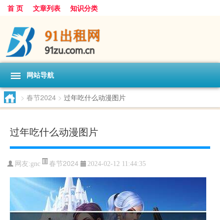
首 页
文章列表
知识分类
网站导航
>
春节2024
>
过年吃什么动漫图片
过年吃什么动漫图片
春节2024
网友:
gnc
2024-02-12 11:44:35