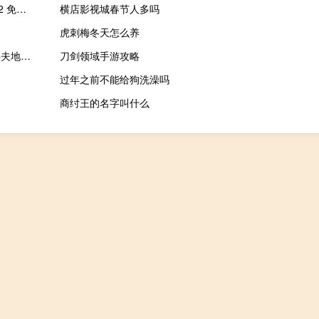
布易ET服装打版软件 V2012 免狗版（布易ET服装打版软件 V2012 免狗版功能简介）
横店影视城春节人多吗
虎刺梅冬天怎么养
据法新社：乌克兰官员表示俄罗斯导弹袭击了乌克兰东北部哈尔科夫地区的一个邮政仓库造成至少6名邮政工人死亡17人受伤
刀剑领域手游攻略
过年之前不能给狗洗澡吗
商纣王的名字叫什么