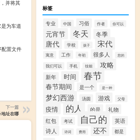
放，并将其
标签
专业
习俗
中国
作者
你可以
它是为车道
冬天
元宵节
冬季
宋代
唐代
学校
孩子
序配置文件
很多人
工作
寓意
年初
您的
攻略
手机
我们可以
技能
春节
时间
新年
春节期间
是一个
是一种
梦幻西游
游戏
汤圆
父母
的人
下一篇
疫情
的是
礼物
务地址在哪
自己的
红包
英语
考试
还不
诗人
都是
诗词
费用