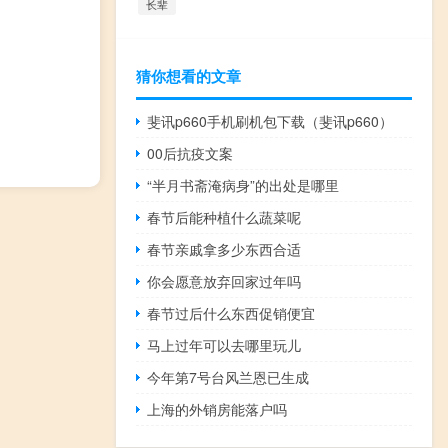
长辈
猜你想看的文章
斐讯p660手机刷机包下载（斐讯p660）
00后抗疫文案
“半月书斋淹病身”的出处是哪里
春节后能种植什么蔬菜呢
春节亲戚拿多少东西合适
你会愿意放弃回家过年吗
春节过后什么东西促销便宜
马上过年可以去哪里玩儿
今年第7号台风兰恩已生成
上海的外销房能落户吗