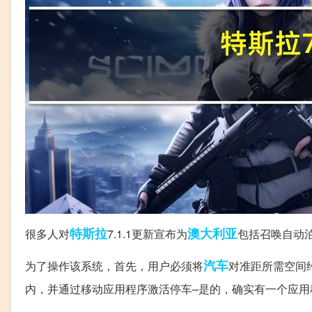
特斯拉
澳大利亚
很多人对
7.1.1更新宣布为
包括召唤自动
汽车
为了操作该系统，首先，用户必须将
对准距所需空间约
内，并通过移动应用程序激活停车–是的，确实有一个应用