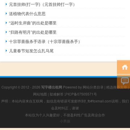
元首挂帅(打一字)（元首挂帅打一字）
送植物代表什么意思
“远时生岸曲”的出处是哪里
“归路有明月”的出处是哪里
十宗罪蔷薇杀手语录（十宗罪蔷薇杀手）
儿童春节短发怎么扎马尾
Copyright © 2012 - 2026
写字楼出租网
Powered by
网站分类目录
|
精选推荐文章
|
网站地图
|
疑难解答
沪ICP备07505571号
声明：本站内容来自互联网，如信息有错误可发邮件到f_fb#foxmail.com说明，我们
会及时纠正，谢谢
本站仅为个人兴趣爱好，不接盈利性广告及商业合作
小男孩