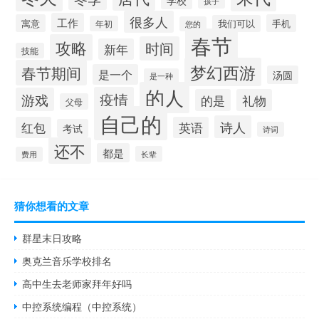
孩子
很多人
工作
寓意
手机
我们可以
年初
您的
春节
攻略
时间
新年
技能
梦幻西游
春节期间
是一个
汤圆
是一种
的人
疫情
游戏
的是
礼物
父母
自己的
诗人
红包
英语
考试
诗词
还不
都是
长辈
费用
猜你想看的文章
群星末日攻略
奥克兰音乐学校排名
高中生去老师家拜年好吗
中控系统编程（中控系统）