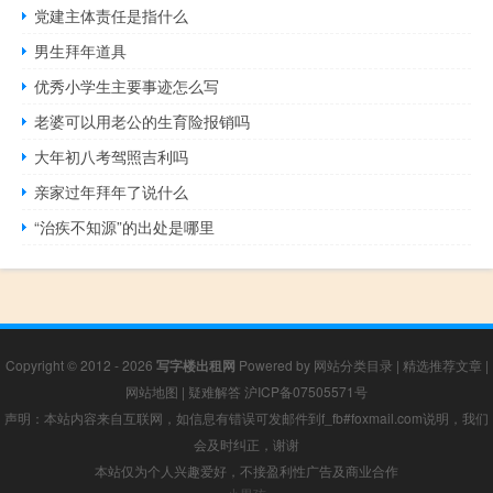
党建主体责任是指什么
男生拜年道具
优秀小学生主要事迹怎么写
老婆可以用老公的生育险报销吗
大年初八考驾照吉利吗
亲家过年拜年了说什么
“治疾不知源”的出处是哪里
Copyright © 2012 - 2026
写字楼出租网
Powered by
网站分类目录
|
精选推荐文章
|
网站地图
|
疑难解答
沪ICP备07505571号
声明：本站内容来自互联网，如信息有错误可发邮件到f_fb#foxmail.com说明，我们
会及时纠正，谢谢
本站仅为个人兴趣爱好，不接盈利性广告及商业合作