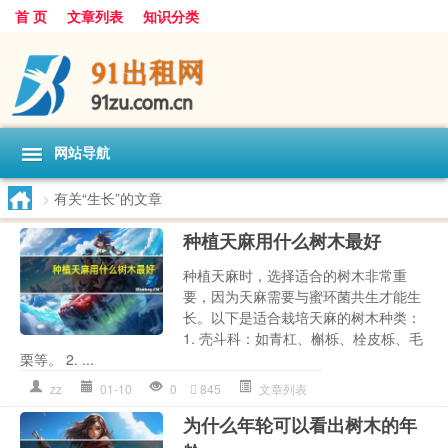
首 页
文章列表
知识分类
网站导航
>
有关“生长”的文章
种植天麻用什么树木最好
种植天麻时，选择适合的树木非常重
要，因为天麻需要与蜜环菌共生才能生
长。以下是适合栽培天麻的树木种类：
1. 壳斗科：如青杠、槲栎、栓皮栎、毛
栗等。 2. ...
zz
01-10
0
845
文章列表
为什么年轮可以看出树木的年