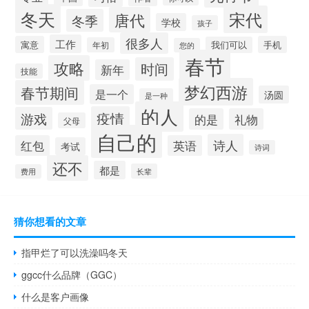
冬天
宋代
唐代
冬季
学校
孩子
很多人
工作
寓意
手机
我们可以
年初
您的
春节
攻略
时间
新年
技能
梦幻西游
春节期间
是一个
汤圆
是一种
的人
疫情
游戏
的是
礼物
父母
自己的
诗人
红包
英语
考试
诗词
还不
都是
长辈
费用
猜你想看的文章
指甲烂了可以洗澡吗冬天
ggcc什么品牌（GGC）
什么是客户画像