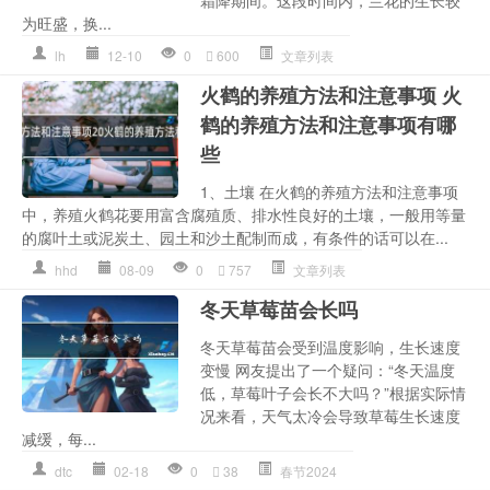
为旺盛，换...
lh
12-10
0
600
文章列表
火鹤的养殖方法和注意事项 火
鹤的养殖方法和注意事项有哪
些
1、土壤 在火鹤的养殖方法和注意事项
中，养殖火鹤花要用富含腐殖质、排水性良好的土壤，一般用等量
的腐叶土或泥炭土、园土和沙土配制而成，有条件的话可以在...
hhd
08-09
0
757
文章列表
冬天草莓苗会长吗
冬天草莓苗会受到温度影响，生长速度
变慢 网友提出了一个疑问：“冬天温度
低，草莓叶子会长不大吗？”根据实际情
况来看，天气太冷会导致草莓生长速度
减缓，每...
dtc
02-18
0
38
春节2024