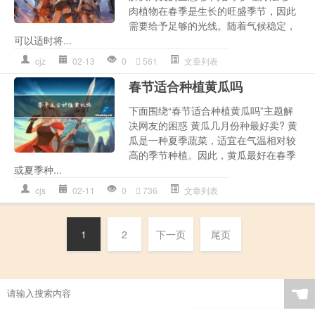
肉植物在春季是生长的旺盛季节，因此
需要给予足够的光线。随着气候稳定，
可以适时将...
cjz
02-13
0
561
文章列表
春节适合种植黄瓜吗
下面围绕“春节适合种植黄瓜吗”主题解
决网友的困惑 黄瓜几月份种最好卖? 黄
瓜是一种夏季蔬菜，适宜在气温相对较
高的季节种植。因此，黄瓜最好在春季
或夏季种...
cjs
02-11
0
736
文章列表
1
2
下一页
尾页
☚