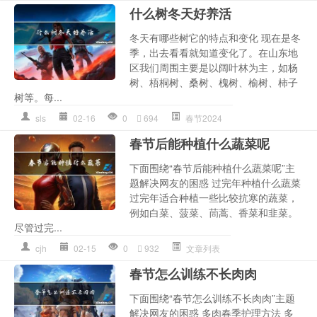
什么树冬天好养活
冬天有哪些树它的特点和变化 现在是冬
季，出去看看就知道变化了。在山东地
区我们周围主要是以阔叶林为主，如杨
树、梧桐树、桑树、槐树、榆树、柿子
树等。每...
sls
02-16
0
694
春节2024
春节后能种植什么蔬菜呢
下面围绕“春节后能种植什么蔬菜呢”主
题解决网友的困惑 过完年种植什么蔬菜
过完年适合种植一些比较抗寒的蔬菜，
例如白菜、菠菜、茼蒿、香菜和韭菜。
尽管过完...
cjh
02-15
0
932
文章列表
春节怎么训练不长肉肉
下面围绕“春节怎么训练不长肉肉”主题
解决网友的困惑 多肉春季护理方法 多