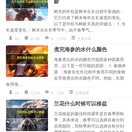
龄
树木的年轮是树木生长过程中形成的，
它们代表了树木每年生长速度的变化。
以下是年轮与树龄关系的关键点： 1. 生
长速度变化 ：树木在生长季节中，由于春季气...
ws
01-06
0
510
文章列表
煮完海参的水什么颜色
海参煮出的水的颜色可能因多种因素而
异，以下是一些可能的原因： 1. 食物来
源 ：海参在生长过程中食用不同的食物
会导致煮出的水颜色不同。例如，长期
食用海...
zw
12-24
0
65
文章列表
兰花什么时候可以移盆
兰花移盆的最佳时间通常是在春季和秋
季，具体来说，春季可以选择在春分到
谷雨期间，而秋季则可以选择在秋分到
霜降期间。这段时间内，兰花的生长较