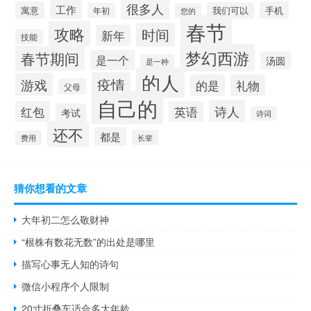
很多人
工作
寓意
手机
我们可以
年初
您的
春节
攻略
时间
新年
技能
梦幻西游
春节期间
是一个
汤圆
是一种
的人
疫情
游戏
的是
礼物
父母
自己的
诗人
红包
英语
考试
诗词
还不
都是
长辈
费用
猜你想看的文章
大年初二怎么敬财神
“根株有数花无数”的出处是哪里
描写心事无人知的诗句
微信小程序个人限制
20寸折叠车适合多大年龄