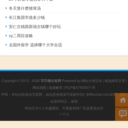
冬天煲什麽猪骨汤
长江集团市值多少钱
安仁古镇跟新场古镇哪个好玩
xy二周目攻略
去国外留学 选择哪个大学合适
Copyright © 2012 - 2026
写字楼出租网
Powered by
网站分类目录
|
精选推荐文章
|
网站地图
|
疑难解答
沪ICP备07505571号
声明：本站内容来自互联网，如信息有错误可发邮件到f_fb#foxmail.com说明，我们
会及时纠正，谢谢
本站仅为个人兴趣爱好，不接盈利性广告及商业合作
小男孩