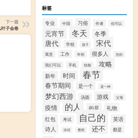
标签
下一篇
专业
习俗
中国
作者
你可以
么叶子会卷
冬天
元宵节
冬季
宋代
唐代
学校
孩子
很多人
工作
寓意
年初
您的
攻略
手机
我们可以
技能
春节
时间
新年
春节期间
是一个
是一种
梦幻西游
游戏
汤圆
父母
的人
疫情
的是
礼物
自己的
红包
英语
考试
还不
诗人
都是
诗词
费用