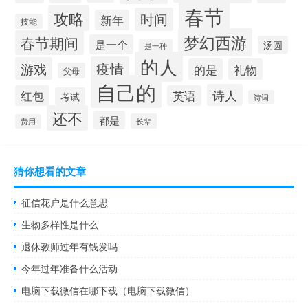
春节
攻略
时间
新年
技能
梦幻西游
春节期间
是一个
汤圆
是一种
的人
疫情
游戏
的是
礼物
父母
自己的
诗人
红包
英语
考试
诗词
还不
都是
长辈
费用
猜你想看的文章
征信花户是什么意思
生物多样性是什么
退休教师过年有钱发吗
今年过年准备什么活动
电脑下载微信在哪下载（电脑下载微信）