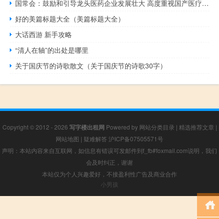
国常会：鼓励和引导龙头医药企业发展壮大 高度重视国产医疗装备的推广应用
好的美篇标题大全（美篇标题大全）
大话西游 新手攻略
“清人在轴”的出处是哪里
关于国庆节的诗歌散文（关于国庆节的诗歌30字）
Copyright © 2012 - 2026
写字楼出租网
Powered by
网站分类目录
|
精选推荐文章
|
网站地图
|
疑难解答
沪ICP备07505571号
声明：本站内容来自互联网，如信息有错误可发邮件到f_fb#foxmail.com说明，我们
会及时纠正，谢谢
本站仅为个人兴趣爱好，不接盈利性广告及商业合作
小男孩