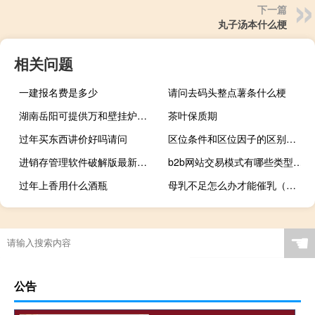
下一篇
丸子汤本什么梗
相关问题
一建报名费是多少
请问去码头整点薯条什么梗
湖南岳阳可提供万和壁挂炉维修服务地址在哪
茶叶保质期
过年买东西讲价好吗请问
区位条件和区位因子的区别（区位条件）
进销存管理软件破解版最新（进销存管理软件破解版）
b2b网站交易模式有哪些类型（b2b网站交易模式有）
过年上香用什么酒瓶
母乳不足怎么办才能催乳（母乳不足怎么办）
☚
公告