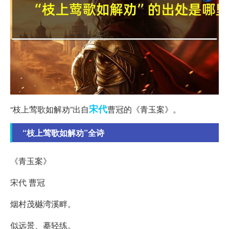
宋代
“枝上莺歌如解劝”出自
曹冠的《青玉案》。
“枝上莺歌如解劝”全诗
《青玉案》
宋代 曹冠
烟村茂樾湾溪畔。
似远景、摹轻练。