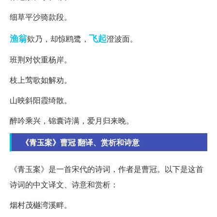
细草平沙骑款段。
渔翁
飞起
欸乃，却惊鸥鹭，
澄波面。
班荆对饮重杨岸。
枝上莺歌如解劝。
山映斜阳霞绮散。
醉吟乘兴，锦囊诗满，爱月归来晚。
《青玉案》曹冠 翻译、赏析和诗意
《青玉案》是一首宋代的诗词，作者是曹冠。以下是这首
诗词的中文译文、诗意和赏析：
烟村茂樾湾溪畔。