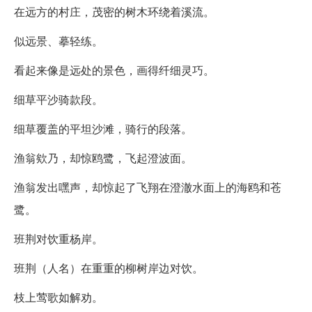
在远方的村庄，茂密的树木环绕着溪流。
似远景、摹轻练。
看起来像是远处的景色，画得纤细灵巧。
细草平沙骑款段。
细草覆盖的平坦沙滩，骑行的段落。
渔翁欸乃，却惊鸥鹭，飞起澄波面。
渔翁发出嘿声，却惊起了飞翔在澄澈水面上的海鸥和苍
鹭。
班荆对饮重杨岸。
班荆（人名）在重重的柳树岸边对饮。
枝上莺歌如解劝。