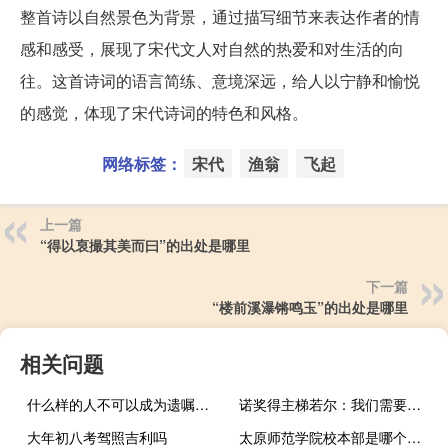
整首诗以自然景色为背景，通过描写细节来表达作者的情
感和感受，展现了宋代文人对自然的热爱和对生活的向
往。这首诗词的语言简练、意境深远，给人以宁静和愉悦
的感觉，体现了宋代诗词的特色和风格。
网络标签：
宋代
渔翁
飞起
上一篇
“得以裒撮其美而曰”的出处是哪里
下一篇
“楼前溪瀑锵鸣玉”的出处是哪里
相关问题
什么样的人不可以成为遗嘱见证人
诺奖得主梯若尔：我们需要大量的颠覆性创新
大年初八考驾照吉利吗
太原师范学院校本部是哪个校区