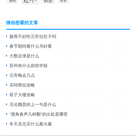
长辈
费用
猜你想看的文章
肠胃不好吃元宵拉肚子吗
春节期间看什么书好看
大数定律是什么
苏州有什么烘焙学校
元宵晚会几点
买特斯拉攻略
双子大楼攻略
无论魏晋的上一句是什么
“屋角春声几样翻”的出处是哪里
冬天东北买什么最火爆