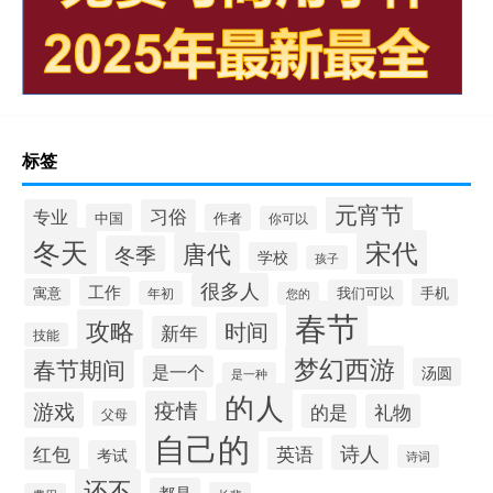
标签
元宵节
专业
习俗
中国
作者
你可以
冬天
宋代
唐代
冬季
学校
孩子
很多人
工作
寓意
手机
我们可以
年初
您的
春节
攻略
时间
新年
技能
梦幻西游
春节期间
是一个
汤圆
是一种
的人
疫情
游戏
的是
礼物
父母
自己的
诗人
红包
英语
考试
诗词
还不
都是