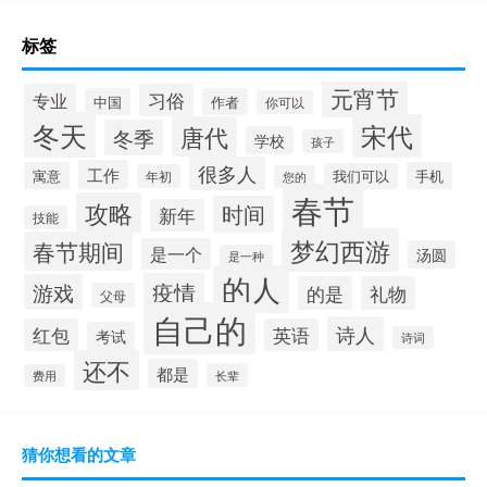
标签
元宵节
专业
习俗
中国
作者
你可以
冬天
宋代
唐代
冬季
学校
孩子
很多人
工作
寓意
手机
我们可以
年初
您的
春节
攻略
时间
新年
技能
梦幻西游
春节期间
是一个
汤圆
是一种
的人
疫情
游戏
的是
礼物
父母
自己的
诗人
红包
英语
考试
诗词
还不
都是
长辈
费用
猜你想看的文章