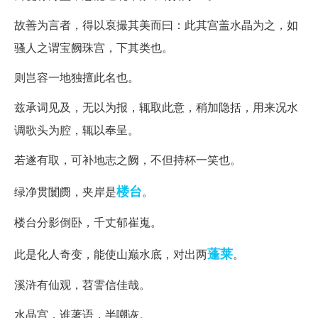
故善为言者，得以裒撮其美而曰：此其宫盖水晶为之，如
骚人之谓宝阙珠宫，下其类也。
则岂容一地独擅此名也。
兹承词见及，无以为报，辄取此意，稍加隐括，用来况水
调歌头为腔，辄以奉呈。
若遂有取，可补地志之阙，不但持杯一笑也。
楼台
绿净贯闤阓，夹岸是
。
楼台分影倒卧，千丈郁崔嵬。
蓬莱
此是化人奇变，能使山巅水底，对出两
。
溪浒有仙观，苕霅信佳哉。
水晶宫，谁著语，半嘲诙。