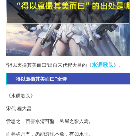
水调歌头
“得以裒撮其美而曰”出自宋代程大昌的《
》。
“得以裒撮其美而曰”全诗
《水调歌头》
宋代 程大昌
尝思之，苕霅水清可鉴，邑屋之影入焉。
而甍栋丹垩，悉能透现本象，有如水玉。