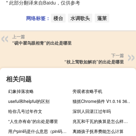
* 此部分翻译来自Baidu，仅供参考
网络标签：
楼台
水调歌头
蓬莱
上一篇
“砚中瞿鸟眼相青”的出处是哪里
下一篇
“枝上莺歌如解劝”的出处是哪里
相关问题
幻象掉落攻略
旁观者攻略手机
useful和helpful的区别
猫抓Chrome插件 V1.0.16 360浏览器版（猫抓Chrome插件 V1.0.16 360浏览器版功能简介）
给你几号过年作文
深圳人回湛江过年吗
“人生亦有命”的出处是哪里
兆瓦和千瓦的换算是怎么样的？
用户pin码是什么意思（pin码是什么意思）
离婚孩子抚养费能怎么计算