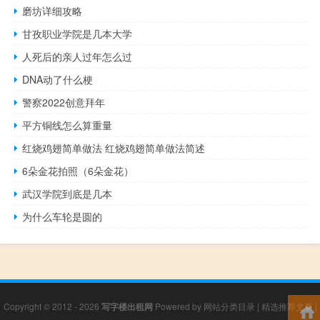
磨坊详细攻略
甘孜职业学院是几本大学
人死后的亲人过年怎么过
DNA动了什么梗
警察2022创意拜年
平方铜线怎么算重量
红烧鸡翅简单做法 红烧鸡翅简单做法简述
6朵金花拍照（6朵金花）
武汉学院到底是几本
为什么车轮是圆的
Copyright © 2012 - 2026
写字楼出租网
Powered by
网站分类目录
|
精选推荐文章
|