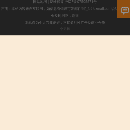
网站地图
|
疑难解答
沪ICP备07505571号
声明：本站内容来自互联网，如信息有错误可发邮件到f_fb#foxmail.com说明，我们
会及时纠正，谢谢
本站仅为个人兴趣爱好，不接盈利性广告及商业合作
小男孩