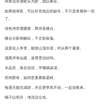
用来况水调歌头为腔，就以奉呈。
如果就有取，可以补充地志的缺失，不只是拿着杯一笑
了。
绿色净穿透闤巷，两岸是楼台。
楼台分影倒躺在，千丈郁崔嵬。
这是化人奇变，能使山顶水底，对从两个蓬莱。
溪两岸有仙观，凌霄霅信好吗。
水晶宫，谁在说话，半嘲讽诙谐。
世闲那有，如同意累累栋梁材。
每遇天能完成碧，并且更苹风不动，一起深夜来。
喝子以明月，净洗旧尘埃。