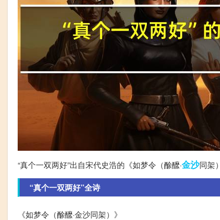
金沙
“真个一双两好”出自宋代史浩的《如梦令（酴醿·
同架
“真个一双两好”全诗
《如梦令（酴醿·金沙同架）》