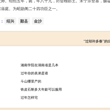
太师。绍熙五年，薨，年八十九，封会稽郡王。宋宁宗登基，赐
宗庙庭。为昭勋阁二十四功臣之一。
：
绍兴
鄞县
金沙
“过却许多春”的
湘南学院在湖南省是几本
过年你的表弟是谁
斗山哪里产的
铁皮石斛多大年龄可以服用
过年怎样宅