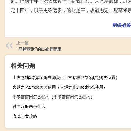
射。淳熙十年，除太保致仕，封魏国公。宋光宗御极，进
定十四年，以子史弥远贵，追封越王，改谥忠定，配享孝
网络标签
上一篇
“马嘶霜滑”的出处是哪里
相关问题
上古卷轴5结婚项链在哪买（上古卷轴5结婚项链购买位置）
火炬之光2mod怎么使用（火炬之光2mod怎么使用）
墨墨言情网怎么签约（墨墨言情网怎么签约）
过年汉服内搭什么
海魂少女攻略